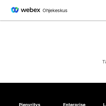
Ohjekeskus
T
Pienyritys
Enterprise
L