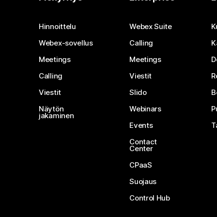
Hinnoittelu
Webex Suite
K
Webex-sovellus
Calling
K
Meetings
Meetings
D
Calling
Viestit
R
Viestit
Slido
B
Näytön
Webinars
P
jakaminen
Events
T
Contact
Center
CPaaS
Suojaus
Control Hub