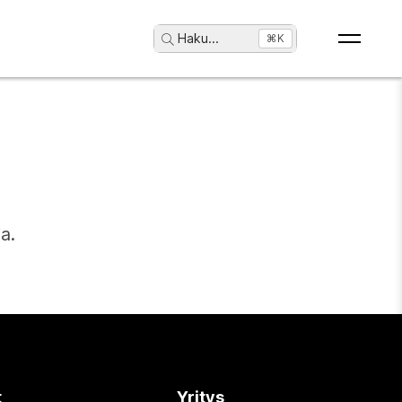
Haku
...
⌘K
a.
t
Yritys