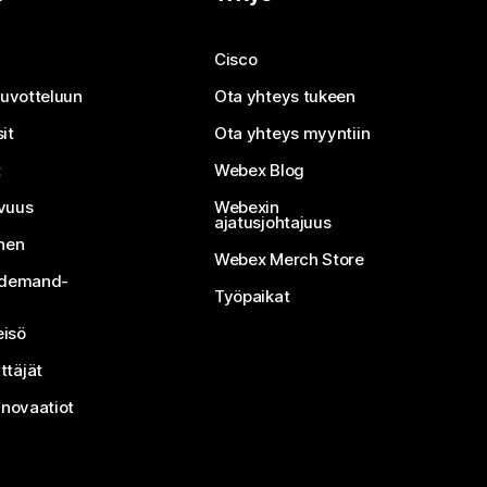
Cisco
neuvotteluun
Ota yhteys tukeen
it
Ota yhteys myyntiin
t
Webex Blog
vuus
Webexin
ajatusjohtajuus
inen
Webex Merch Store
n-demand-
Työpaikat
isö
ttäjät
nnovaatiot