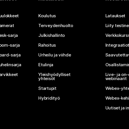
Lähetä kysymys
uulokkeet
Koulutus
Lataukset
amerat
Terveydenhuolto
Liity testi
esk-sarja
Julkishallinto
Verkkokurss
oom-sarja
Rahoitus
Integraatio
oard-sarja
Urheilu ja viihde
Saavutetta
uhelinsarja
Etulinja
Osallistam
arvikkeet
Yleishyödylliset
Live- ja o
yhteisöt
webinaarit
Startupit
Webex-yhte
Hybridityö
Webex-kehi
Uutiset ja i