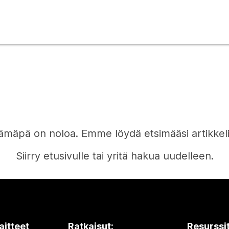
ämäpä on noloa. Emme löydä etsimääsi artikkeli
Siirry etusivulle tai yritä hakua uudelleen.
Etusivu
aitteet
Ratkaisut:
Resurssi
Tarvitsetko vastauksen?