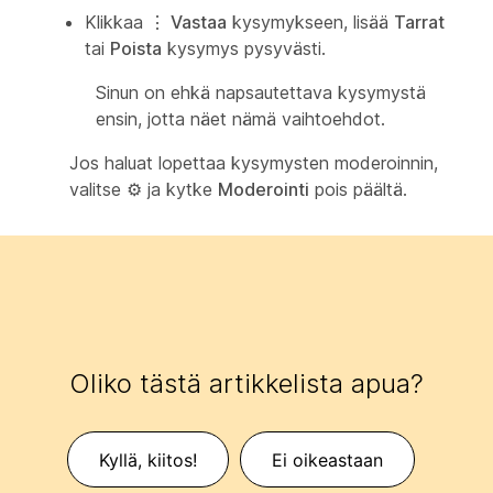
Klikkaa
⋮
Vastaa
kysymykseen, lisää
Tarrat
tai
Poista
kysymys pysyvästi.
Sinun on ehkä napsautettava kysymystä
ensin, jotta näet nämä vaihtoehdot.
Jos haluat lopettaa kysymysten moderoinnin,
valitse
⚙
ja kytke
Moderointi
pois päältä.
Oliko tästä artikkelista apua?
Kyllä, kiitos!
Ei oikeastaan