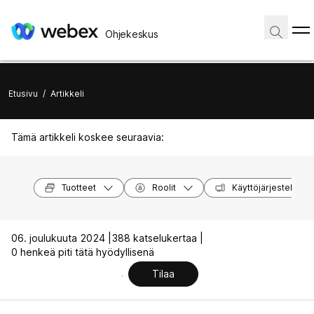
Ohjekeskus
Etusivu
/
Artikkeli
Tämä artikkeli koskee seuraavia:
Tuotteet
Roolit
Käyttöjärjestelmät
06. joulukuuta 2024 |
388 katselukertaa |
0 henkeä piti tätä hyödyllisenä
Tilaa