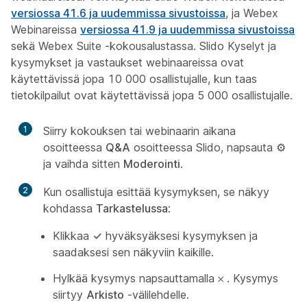
versiossa 41.6 ja uudemmissa sivustoissa
, ja Webex
Webinareissa
versiossa 41.9 ja uudemmissa sivustoissa
sekä Webex Suite -kokousalustassa. Slido Kyselyt ja
kysymykset ja vastaukset webinaareissa ovat
käytettävissä jopa 10 000 osallistujalle, kun taas
tietokilpailut ovat käytettävissä jopa 5 000 osallistujalle.
1
Siirry kokouksen tai webinaarin aikana
osoitteessa
Q&A
osoitteessa Slido, napsauta
⚙
ja vaihda sitten
Moderointi
.
2
Kun osallistuja esittää kysymyksen, se näkyy
kohdassa
Tarkastelussa
:
Klikkaa
✓
hyväksyäksesi kysymyksen ja
saadaksesi sen näkyviin kaikille.
Hylkää kysymys napsauttamalla
𐄂
. Kysymys
siirtyy
Arkisto
-välilehdelle.