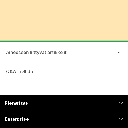
Aiheeseen liittyvät artikkelit
Q&A in Slido
Pienyritys
Hinnoittelu
Enterprise
Webex-sovellus