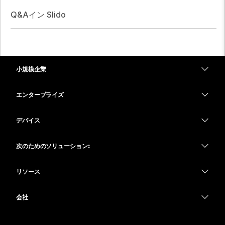
Q&Aイン Slido
小規模企業
価格
エンタープライズ
Webex アプリ
Webex スイート
デバイス
Meetings
Calling
ヘッドセット
Calling
次のためのソリューション:
Meetings
カメラ
教育
メッセージング
メッセージング
リソース
Desk シリーズ
ヘルスケア
画面共有
ダウンロード
Slido
Room シリーズ
会社
行政
テストミーティングに参加
ウェビナー
Cisco
Board シリーズ
財務