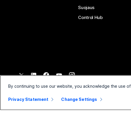
Suojaus
Control Hub
©
2026
Cisco ja/tai sen tytäryhtiöt. Kaikki oikeudet pidätetään.
By continuing to use our website, you acknowledge the use of
Privacy Statement
Change Settings