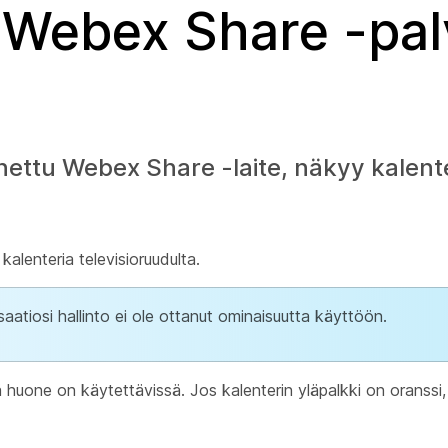
 Webex Share -pal
ttu Webex Share -laite, näkyy kalenter
lenteria televisioruudulta.
isaatiosi hallinto ei ole ottanut ominaisuutta käyttöön.
tä huone on käytettävissä. Jos kalenterin yläpalkki on oranssi,