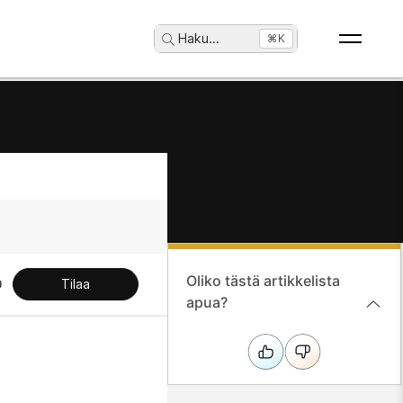
Haku
...
⌘K
Oliko tästä artikkelista
Tilaa
apua?