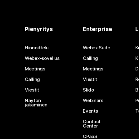
Pienyritys
Enterprise
L
Hinnoittelu
Webex Suite
K
Webex-sovellus
Calling
K
Meetings
Meetings
D
Calling
Viestit
R
Viestit
Slido
B
Näytön
Webinars
P
jakaminen
Events
T
Contact
Center
CPaaS