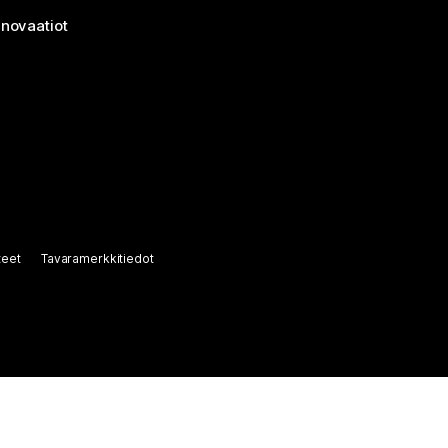
nnovaatiot
teet
Tavaramerkkitiedot