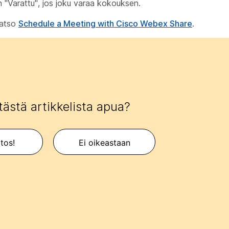
an "Varattu", jos joku varaa kokouksen.
katso
Schedule a Meeting with Cisco Webex Share
.
tästä artikkelista apua?
itos!
Ei oikeastaan