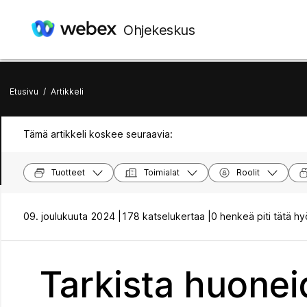
Ohjekeskus
Etusivu
/
Artikkeli
Tämä artikkeli koskee seuraavia:
Tuotteet
Toimialat
Roolit
09. joulukuuta 2024 |
178 katselukertaa |
0 henkeä piti tätä hy
Tarkista huonei