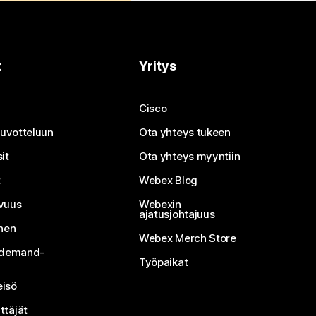
t
Yritys
Cisco
neuvotteluun
Ota yhteys tukeen
it
Ota yhteys myyntiin
t
Webex Blog
vuus
Webexin
ajatusjohtajuus
inen
Webex Merch Store
n-demand-
Työpaikat
isö
ttäjät