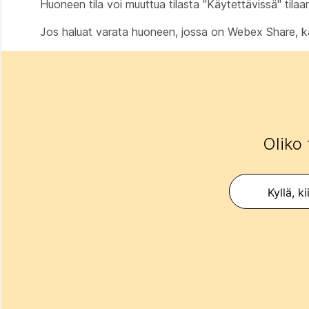
Huoneen tila voi muuttua tilasta "Käytettävissä" tila
Jos haluat varata huoneen, jossa on Webex Share, 
Oliko 
Kyllä, ki