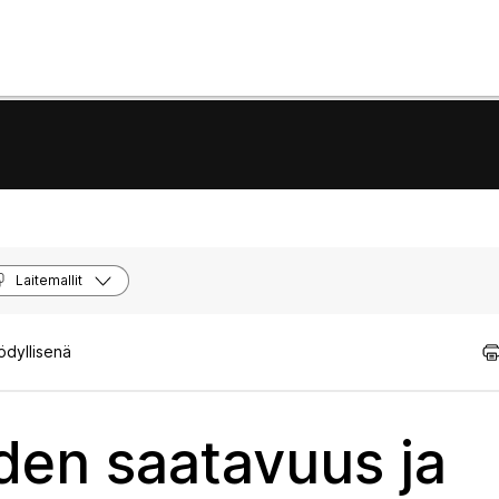
Laitemallit
ödyllisenä
den saatavuus ja