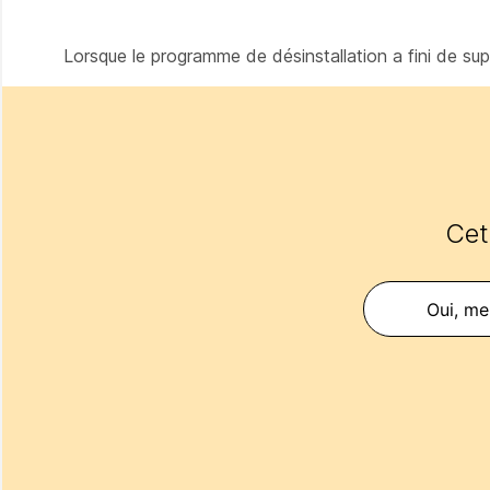
Lorsque le programme de désinstallation a fini de s
Cet 
Oui, mer