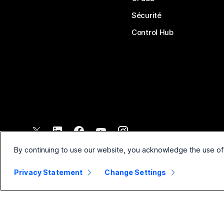
Sécurité
Control Hub
©
2026
Cisco et/ou ses affiliés. Tous droits réservés.
By continuing to use our website, you acknowledge the use of
Privacy Statement
Change Settings