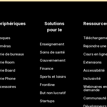
ériphériques
Solutions
Ressource
pour le
sques
Téléchargem
Enseignement
méras
Rejoindre une
Soins de santé
rie de bureaux
Cours en lign
Gouvernement
rie Room
Extensions
Finance
rie Board
Accessibilité
Sports et loisirs
rie Phone
Inclusivité
Frontline
cessoires
Webinaires en 
demande
But non lucratif
Communauté
Startups
Développeurs