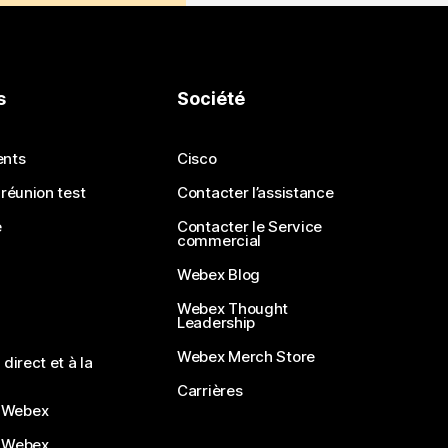
s
Société
ents
Cisco
 réunion test
Contacter l’assistance
e
Contacter le Service
commercial
Webex Blog
Webex Thought
Leadership
Webex Merch Store
direct et à la
Carrières
 Webex
 Webex