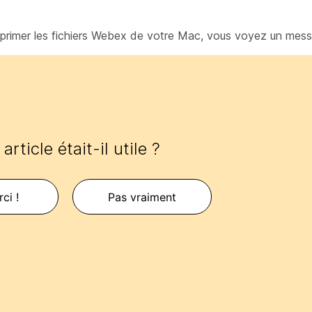
upprimer les fichiers Webex de votre Mac, vous voyez un mes
article était-il utile ?
ci !
Pas vraiment