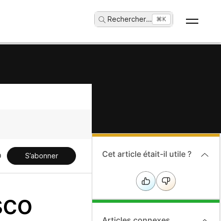
Rechercher
...
⌘K
Cet article était-il utile ?
S’abonner
sco
Articles connexes