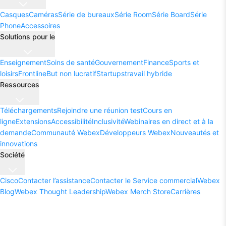
Casques
Caméras
Série de bureaux
Série Room
Série Board
Série
Phone
Accessoires
Solutions pour le
Enseignement
Soins de santé
Gouvernement
Finance
Sports et
loisirs
Frontline
But non lucratif
Startups
travail hybride
Ressources
Téléchargements
Rejoindre une réunion test
Cours en
ligne
Extensions
Accessibilité
Inclusivité
Webinaires en direct et à la
demande
Communauté Webex
Développeurs Webex
Nouveautés et
innovations
Société
Cisco
Contacter l’assistance
Contacter le Service commercial
Webex
Blog
Webex Thought Leadership
Webex Merch Store
Carrières