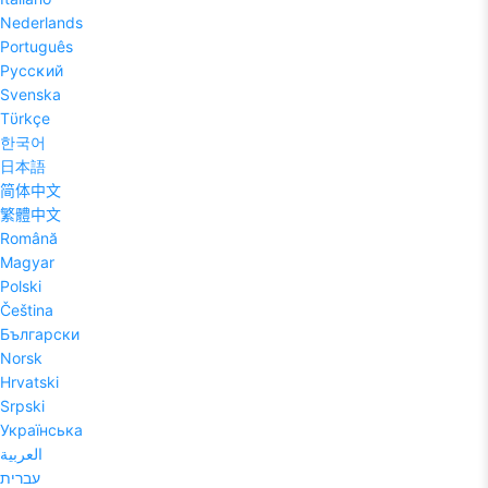
Nederlands
Português
Pyccĸий
Svenska
Tϋrkçe
한국어
日本語
简体中文
繁體中文
Română
Magyar
Polski
Čeština
Български
Norsk
Hrvatski
Srpski
Українська
العربية
עברית