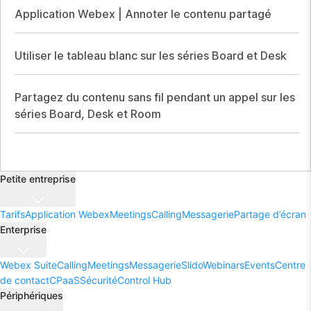
Application Webex | Annoter le contenu partagé
Utiliser le tableau blanc sur les séries Board et Desk
Partagez du contenu sans fil pendant un appel sur les
séries Board, Desk et Room
Petite entreprise
Tarifs
Application Webex
Meetings
Calling
Messagerie
Partage d’écran
Enterprise
Webex Suite
Calling
Meetings
Messagerie
Slido
Webinars
Events
Centre
de contact
CPaaS
Sécurité
Control Hub
Périphériques