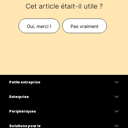
Cet article était-il utile ?
Oui, merci !
Pas vraiment
Petite entreprise
Tarifs
Enterprise
Application Webex
Webex Suite
Périphériques
Meetings
Calling
Casques
Calling
Solutions pour le