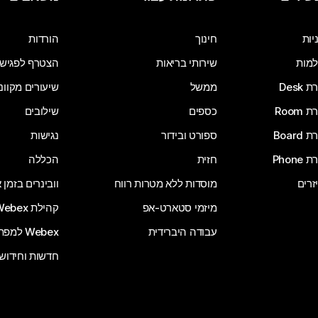
שלח שאלה
יות
חינוך
הורדות
מות
שירותי בריאות
הצטרף לפגיש
Desk
ממשל
שיעורים מקוונ
Room
כספים
שילובים
Board
ספורט ובידור
נגישות
Phone
חזית
הכללה
זרים
מוסדות ללא מטרות רווח
וובינרים בזמן
מיזמי סטארט-אפ
קהילת Webex
עבודה היברידית
Webex למפתחים
חדשות וחידוש