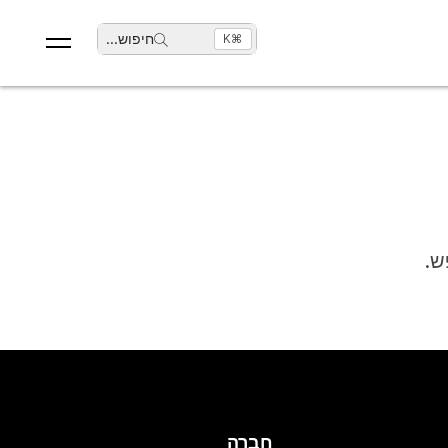
חיפוש
...
⌘K
ש.
חברה