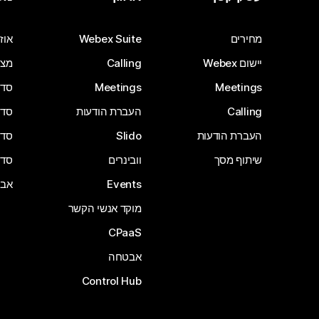
מחירים
Webex Suite
אוזנ
יישום Webex
Calling
מצל
Meetings
Meetings
סדרת 
Calling
העברת הודעות
סדרת 
העברת הודעות
Slido
סדרת 
שיתוף מסך
וובינרים
סדרת 
Events
אבי
מוקד אנשי הקשר
CPaaS
אבטחה
Control Hub