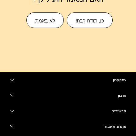
כן, תודה רבה!
לא באמת
עסק קטן
מחירים
ארגון
יישום Webex
Webex Suite
מכשירים
Meetings
Calling
אוזניות
Calling
פתרונות עבור
Meetings
מצלמות