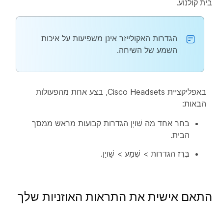
בית קולנוע
.
הגדרות האקולייזר אינן משפיעות על איכות
השמע של השיחה.
באפליקציית Cisco Headsets, בצע אחת מהפעולות
הבאות:
בחר אחד מה
שַׁויָן
הגדרות קבועות מראש ממסך
הבית.
בֶּרֶז
הגדרות
>
שֶׁמַע
>
שַׁויָן
.
התאם אישית את התראות האוזניות שלך