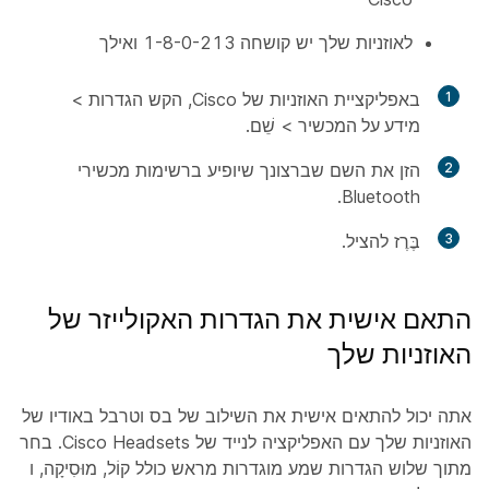
לאוזניות שלך יש קושחה 1-8-0-213 ואילך
1
באפליקציית האוזניות של Cisco, הקש
הגדרות
>
מידע על המכשיר
>
שֵׁם
.
2
הזן את השם שברצונך שיופיע ברשימות מכשירי
Bluetooth.
3
בֶּרֶז
להציל
.
התאם אישית את הגדרות האקולייזר של
האוזניות שלך
אתה יכול להתאים אישית את השילוב של בס וטרבל באודיו של
האוזניות שלך עם האפליקציה לנייד של Cisco Headsets. בחר
מתוך שלוש הגדרות שמע מוגדרות מראש כולל
קוֹל
,
מוּסִיקָה
, ו