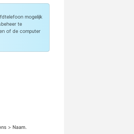
dtelefoon mogelijk
sbeheer te
en of de computer
ens
>
Naam
.