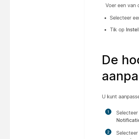
Voer een van 
Selecteer ee
Tik op
Inste
De ho
aanpa
U kunt aanpasse
1
Selecteer
Notificat
2
Selecteer