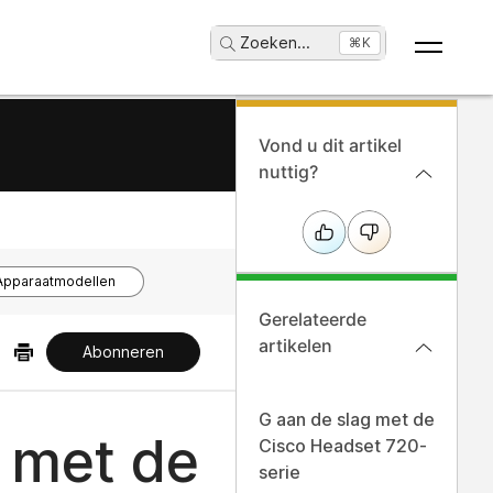
Zoeken
...
⌘K
Vond u dit artikel
nuttig?
Apparaatmodellen
Gerelateerde
artikelen
Abonneren
G aan de slag met de
 met de
Cisco Headset 720-
serie