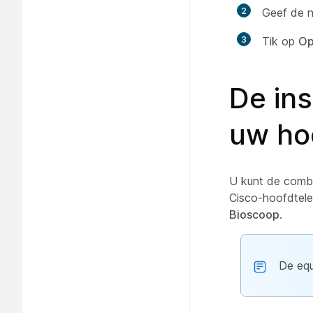
2
Geef de n
3
Tik op
Op
De ins
uw ho
U kunt de combi
Cisco-hoofdtelef
Bioscoop
.
De equ