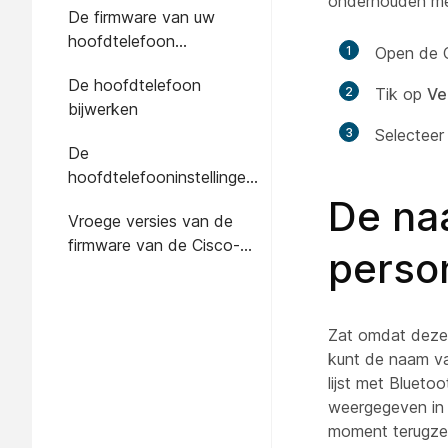
onderhouden met
De firmware van uw
hoofdtelefoon
1
Open de C
controleren in de Cisco-
De hoofdtelefoon
hoofdtelefoon-app
2
Tik op
Ve
bijwerken
3
Selecteer
De
hoofdtelefooninstellingen
resetten
De na
Vroege versies van de
firmware van de Cisco-
perso
hoofdtelefoon testen
Zat omdat deze
kunt de naam va
lijst met Bluet
weergegeven in 
moment terugze