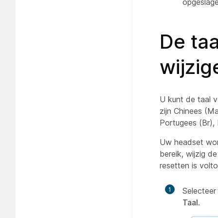
opgeslage
De taa
wijzig
U kunt de taal 
zijn Chinees (Ma
Portugees (Br),
Uw headset word
bereik, wijzig 
resetten is volto
1
Selecteer
Taal
.