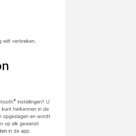
 wilt verbreken.
on
®
etooth
instellingen? U
 kunt herkennen in de
on opgeslagen en wordt
on op elk gewenst
tten
in de app.