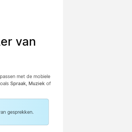
zer van
npassen met de mobiele
zoals
Spraak
,
Muziek
of
 van gesprekken.