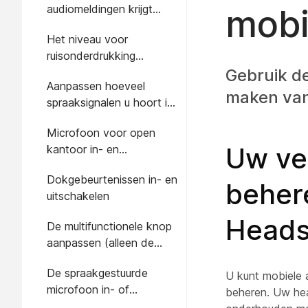
audiomeldingen krijgt
mobi
wijzigen
Het niveau voor
ruisonderdrukking
aanpassen in de Cisco-
Gebruik d
Aanpassen hoeveel
hoofdtelefoon-app
maken van
spraaksignalen u hoort in
de headset
Microfoon voor open
Uw ve
kantoor in- en
uitschakelen (alleenCisco
Dokgebeurtenissen in- en
Headset 720-serie voor
beher
uitschakelen
Microsoft teams)
Heads
De multifunctionele knop
aanpassen (alleen de
nummer Cisco
De spraakgestuurde
Hoofdtelefoon 720-
U kunt mobiele 
microfoon in- of
serie)
beheren. Uw hea
uitschakelen