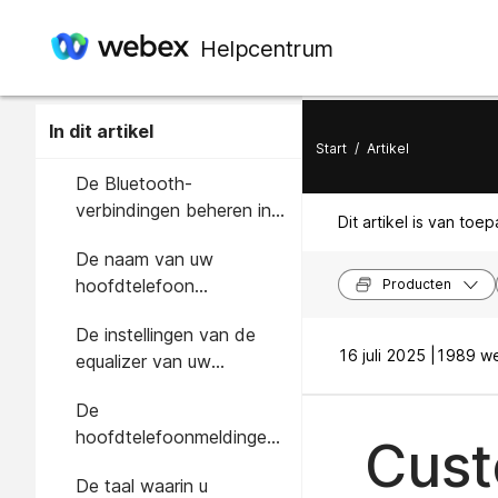
Helpcentrum
In dit artikel
Start
/
Artikel
De Bluetooth-
verbindingen beheren in
Dit artikel is van toe
de Cisco-hoofdtelefoon-
De naam van uw
app
hoofdtelefoon
Producten
personaliseren
De instellingen van de
16 juli 2025 |
1989 we
equalizer van uw
hoofdtelefoon aanpassen
De
hoofdtelefoonmeldingen
Cust
aanpassen
De taal waarin u