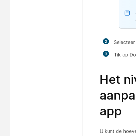
2
Selecteer 
3
Tik op
Do
Het n
aanpa
app
U kunt de hoeve