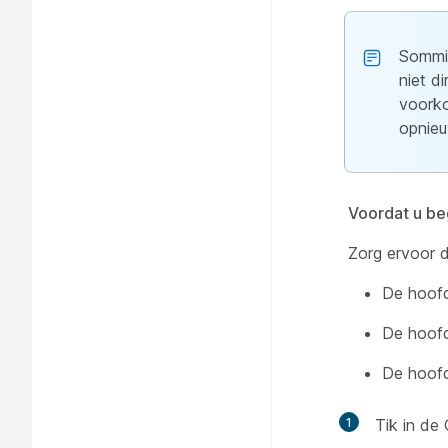
Sommig
niet d
voorko
opnieu
Voordat u be
Zorg ervoor d
De hoofd
De hoofd
De hoofd
1
Tik in de