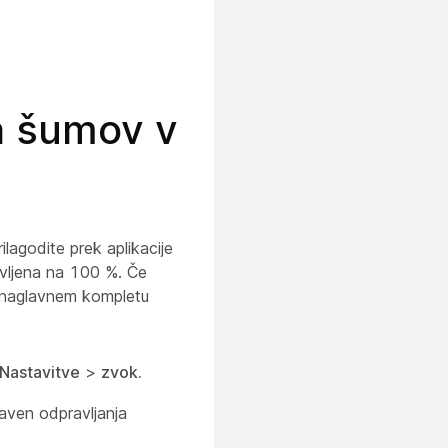
ja šumov v
ilagodite prek aplikacije
avljena na 100 %. Če
 naglavnem kompletu
Nastavitve
>
zvok.
raven odpravljanja