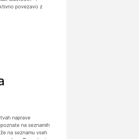
aktivno povezavo z
a
vitvah naprave
repoznate na seznamih
kaže na seznamu vseh