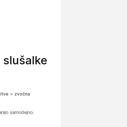
 slušalke
itve
>
zvočna
ranijo samodejno.