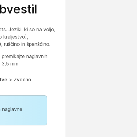
bvestil
. Jeziki, ki so na voljo,
 kraljestvo),
), ruščino in španščino.
e premikajte naglavnih
i 3,5 mm.
tve
>
Zvočno
a naglavne