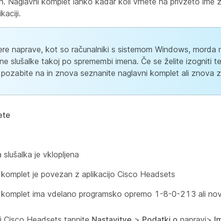
h. Naglavni komplet lahko kadar koli vrnete na privzeto im
kaciji.
re naprave, kot so računalniki s sistemom Windows, morda
ne slušalke takoj po spremembi imena. Če se želite izogniti
, pozabite na in znova seznanite naglavni komplet ali znova z
ete
slušalka je vklopljena
 komplet je povezan z aplikacijo Cisco Headsets
 komplet ima vdelano programsko opremo 1-8-0-213 ali nov
iji Cisco Headsets tapnite
Nastavitve
>
Podatki o
napravi>
I