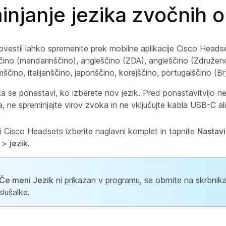
njanje jezika zvočnih o
vestil lahko spremenite prek mobilne aplikacije Cisco Headsets
jščino (mandarinščino), angleščino (ZDA), angleščino (Združeno
ščino, italijanščino, japonščino, korejščino, portugalščino (Br
a se ponastavi, ko izberete nov jezik. Pred ponastavitvijo n
a, ne spreminjajte virov zvoka in ne vključujte kabla USB-C al
ji Cisco Headsets izberite naglavni komplet in tapnite
Nastavi
>
jezik
.
Če meni Jezik
ni prikazan v programu, se obrnite na skrbnik
slušalke.