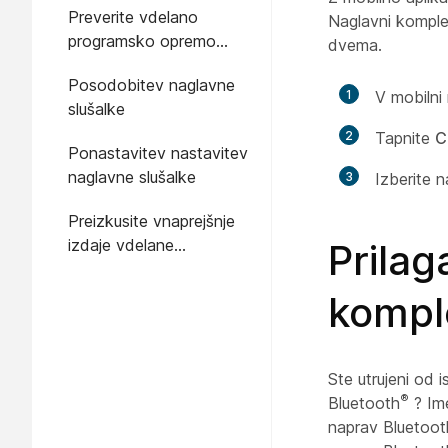
Preverite vdelano
Naglavni komple
programsko opremo
dvema.
naglavnega kompleta v
Posodobitev naglavne
aplikaciji Cisco Headsets
1
V mobilni
slušalke
2
Tapnite
C
Ponastavitev nastavitev
naglavne slušalke
3
Izberite na
Preizkusite vnaprejšnje
izdaje vdelane
Prila
programske opreme
naglavnih slušalk Cisco
kompl
Ste utrujeni od 
®
Bluetooth
? Ime
naprav Bluetoot