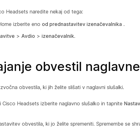
isco Headsets naredite nekaj od tega:
Home izberite eno
od prednastavitev izenačevalnika
.
avitve
>
Avdio
>
izenačevalnik
.
ajanje obvestil naglavne
vočna obvestila, ki jih želite slišati v naglavni slušalki.
ji Cisco Headsets izberite naglavno slušalko in tapnite
Nastav
.
astavitev obvestila, ki jo želite spremeniti. Spremembe se sh