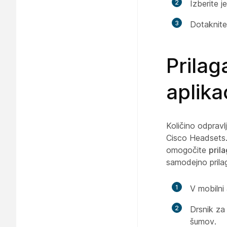
2
Izberite j
3
Dotaknit
Prilag
aplika
Količino odpravlj
Cisco Headsets.
omogočite
pril
samodejno prila
1
V mobilni 
2
Drsnik za
šumov.