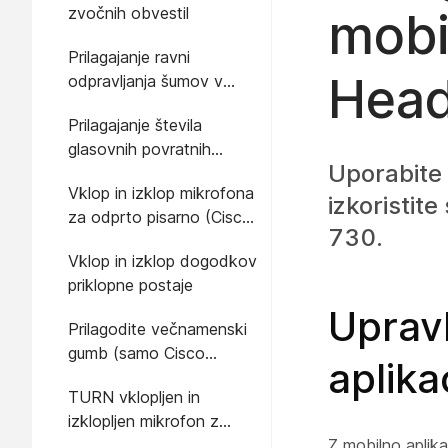
zvočnih obvestil
mobi
Prilagajanje ravni
Head
odpravljanja šumov v
aplikaciji Cisco Headsets
Prilagajanje števila
glasovnih povratnih
Uporabite 
informacij, ki jih slišite v
Vklop in izklop mikrofona
naglavnem kompletu
izkoristit
za odprto pisarno (Cisco
730.
Headset 720 Series
Vklop in izklop dogodkov
samo za Microsoft
priklopne postaje
Teams)
Uprav
Prilagodite večnamenski
gumb (samo Cisco
aplika
Naglavna slušalka serije
TURN vklopljen in
720)
izklopljen mikrofon z
glasom
Z mobilno aplik