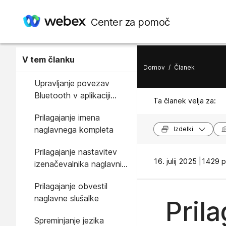
Center za pomoč
V tem članku
Domov
/
Članek
Upravljanje povezav
Bluetooth v aplikaciji
Ta članek velja za:
Cisco Headsets
Prilagajanje imena
naglavnega kompleta
Izdelki
Prilagajanje nastavitev
16. julij 2025 |
1429 p
izenačevalnika naglavnih
slušalk
Prilagajanje obvestil
naglavne slušalke
Pril
Spreminjanje jezika