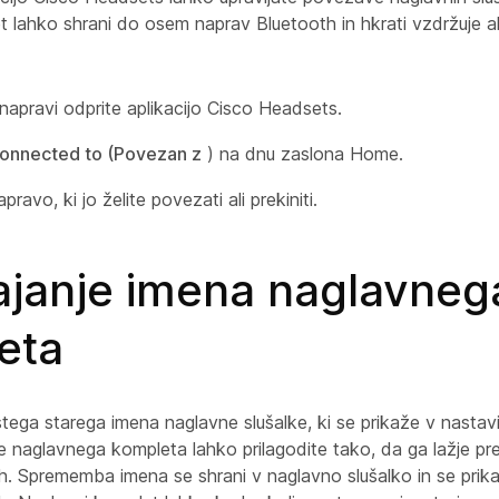
t lahko shrani do osem naprav Bluetooth in hkrati vzdržuje 
 napravi odprite aplikacijo Cisco Headsets.
onnected to (Povezan z
) na dnu zaslona Home.
pravo, ki jo želite povezati ali prekiniti.
gajanje imena naglavneg
eta
istega starega imena naglavne slušalke, ki se prikaže v nasta
 naglavnega kompleta lahko prilagodite tako, da ga lažje p
h. Sprememba imena se shrani v naglavno slušalko in se pri