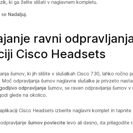
ezik, ki ga želite slišati v naglavnem kompletu.
e se
Nadaljuj
.
ajanje ravni odpravljan
ciji Cisco Headsets
anja šumov, ki jih slišite v slušalkah Cisco 730, lahko ročno pr
 Moč odpravljanja šumov naglavne slušalke je privzeto nast
agodljivo odpravljanje
šumov, se raven odpravljanja šumov v
godi glede na okolico.
aplikaciji Cisco Headsets izberite naglavni komplet in tapnite
 odpravljanje
šumov povlecite
levo ali desno, da prilagodite 