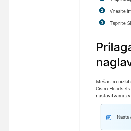
2
Vnesite im
3
Tapnite
S
Prilag
naglav
Mešanico nizkih 
Cisco Headsets. 
nastavitvami zv
Nastav