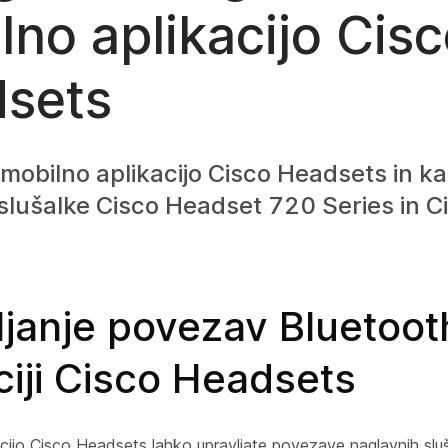
lno aplikacijo Cis
sets
mobilno aplikacijo Cisco Headsets in ka
e slušalke Cisco Headset 720 Series in 
ljanje povezav Bluetoot
ciji Cisco Headsets
acijo Cisco Headsets lahko upravljate povezave naglavnih slu