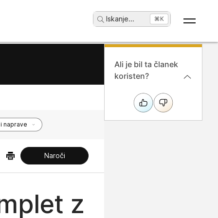
Iskanje
...
⌘K
Ali je bil ta članek
koristen?
i naprave
Naroči
omplet z