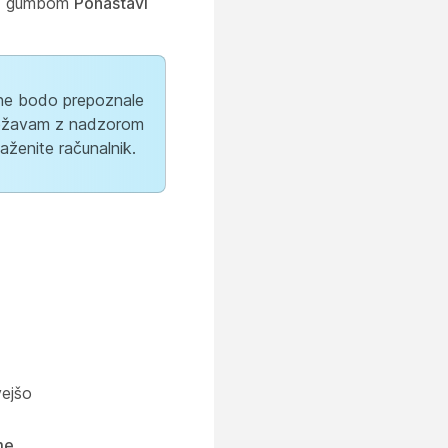
e z gumbom
Ponastavi
 ne bodo prepoznale
 težavam z nadzorom
aženite računalnik.
ejšo
me
.