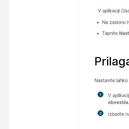
V aplikaciji C
Na zaslonu 
Tapnite
Nast
Prilag
Nastavite lahko z
1
V aplikaci
obvestila
2
Izberite n