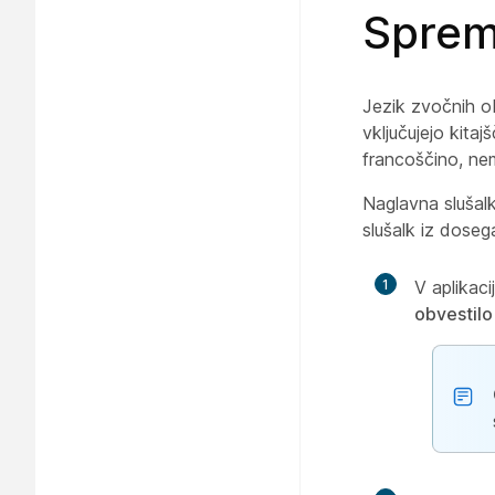
Spremi
Jezik zvočnih ob
vključujejo kita
francoščino, nem
Naglavna slušalk
slušalk iz doseg
1
V aplikaci
obvestilo