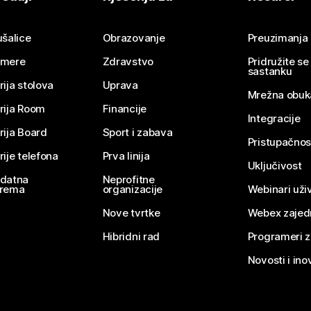
Pošaljite pitanje
ušalice
Obrazovanje
Preuzimanja
mere
Zdravstvo
Pridružite s
sastanku
rija stolova
Uprava
Mrežna obuk
rija Room
Financije
Integracije
rija Board
Sport i zabava
Pristupačnos
rije telefona
Prva linija
Uključivost
datna
Neprofitne
rema
organizacije
Webinari uživ
Nove tvrtke
Webex zajed
Hibridni rad
Programeri 
Novosti i ino