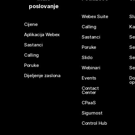
poslovanje
Webex Suite
Sl
Cijene
Calling
Ka
Aplikacija Webex
Sastanci
Se
Sastanci
Poruke
Se
Calling
Slido
Se
Poruke
Webinari
Se
Dijeljenje zaslona
Events
Do
op
Contact
Center
CPaaS
Sigurnost
Control Hub