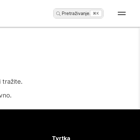
Pretraživanje
...
⌘K
tražite.
vno.
Tvrtka