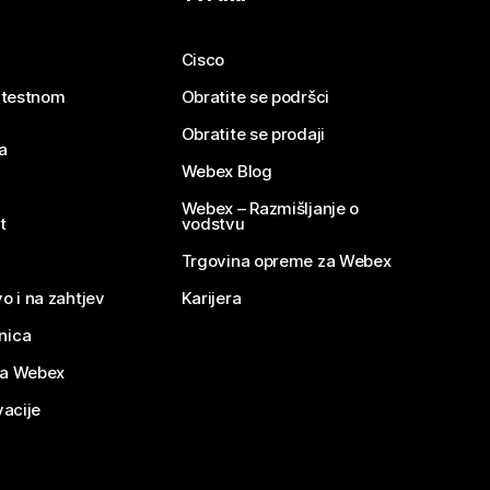
Cisco
e testnom
Obratite se podršci
Obratite se prodaji
a
Webex Blog
Webex – Razmišljanje o
t
vodstvu
Trgovina opreme za Webex
o i na zahtjev
Karijera
nica
za Webex
vacije