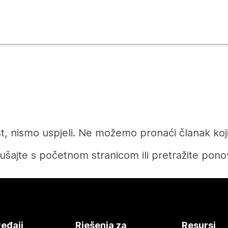
t, nismo uspjeli. Ne možemo pronaći članak koji 
ušajte s početnom stranicom ili pretražite pono
Početak
eđaji
Rješenja za
Resursi
Tražite li odgovor?