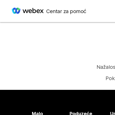
Centar za pomoć
Nažalos
Pok
Malo
Poduzeće
Ur