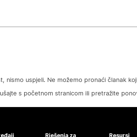
t, nismo uspjeli. Ne možemo pronaći članak koji 
ušajte s početnom stranicom ili pretražite pono
Početak
eđaji
Rješenja za
Resursi
Tražite li odgovor?