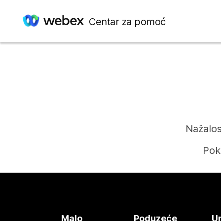
Centar za pomoć
Nažalos
Pok
Malo
Poduzeće
Ur