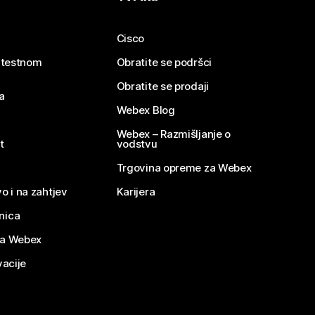
Cisco
e testnom
Obratite se podršci
Obratite se prodaji
a
Webex Blog
Webex – Razmišljanje o
t
vodstvu
Trgovina opreme za Webex
o i na zahtjev
Karijera
nica
za Webex
vacije