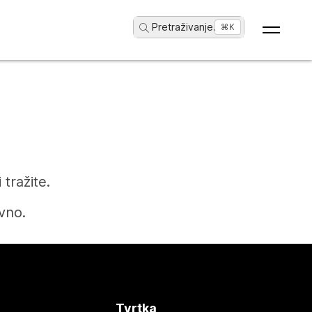
Pretraživanje
...
⌘K
tražite.
vno.
Tvrtka