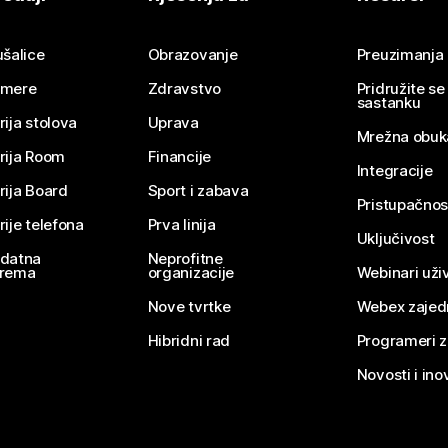
Pošaljite pitanje
ušalice
Obrazovanje
Preuzimanja
mere
Zdravstvo
Pridružite s
sastanku
rija stolova
Uprava
Mrežna obuk
rija Room
Financije
Integracije
rija Board
Sport i zabava
Pristupačnos
rije telefona
Prva linija
Uključivost
datna
Neprofitne
rema
organizacije
Webinari uživ
Nove tvrtke
Webex zajed
Hibridni rad
Programeri 
Novosti i ino