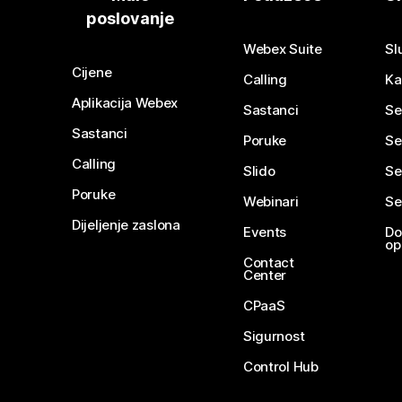
poslovanje
Webex Suite
Sl
Cijene
Calling
Ka
Aplikacija Webex
Sastanci
Se
Sastanci
Poruke
Se
Calling
Slido
Se
Poruke
Webinari
Se
Dijeljenje zaslona
Events
Do
op
Contact
Center
CPaaS
Sigurnost
Control Hub