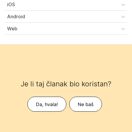
iOS
Android
Web
Je li taj članak bio koristan?
Da, hvala!
Ne baš