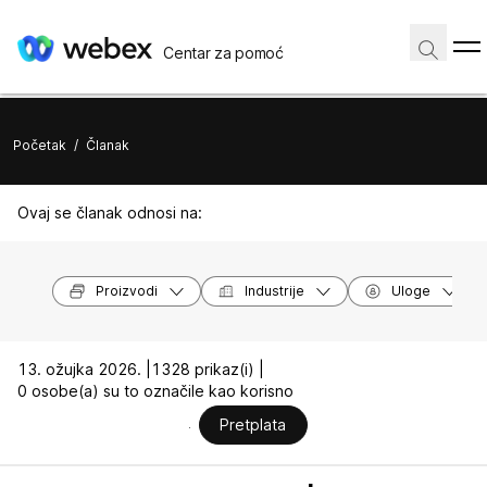
Centar za pomoć
Početak
/
Članak
Ovaj se članak odnosi na:
Proizvodi
Industrije
Uloge
13. ožujka 2026. |
1328 prikaz(i) |
0 osobe(a) su to označile kao korisno
Pretplata