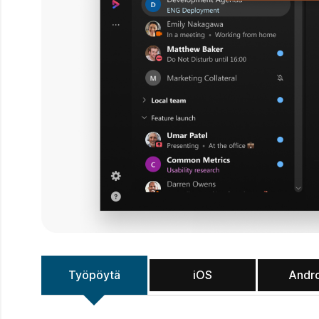
Työpöytä
iOS
Andr