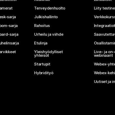
amerat
Terveydenhuolto
Liity testi
esk-sarja
Julkishallinto
Verkkokurss
oom-sarja
Rahoitus
Integraatio
oard-sarja
Urheilu ja viihde
Saavutetta
uhelinsarja
Etulinja
Osallistam
arvikkeet
Yleishyödylliset
Live- ja o
yhteisöt
webinaarit
Startupit
Webex-yhte
Hybridityö
Webex-kehi
Uutiset ja i