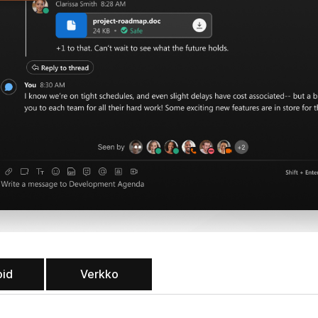
oid
Verkko