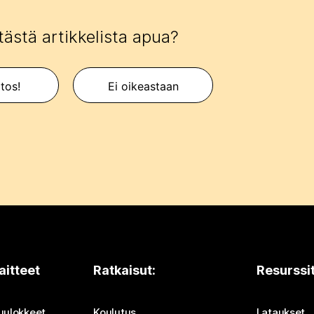
tästä artikkelista apua?
itos!
Ei oikeastaan
aitteet
Ratkaisut:
Resurssi
uulokkeet
Koulutus
Lataukset