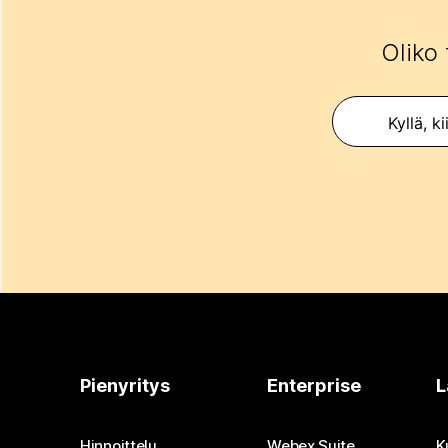
Oliko 
Kyllä, ki
Pienyritys
Enterprise
L
Hinnoittelu
Webex Suite
K