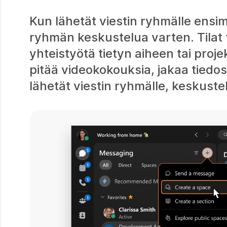
Kun lähetät viestin ryhmälle ensi
ryhmän keskustelua varten. Tilat t
yhteistyötä tietyn aiheen tai projek
pitää videokokouksia, jakaa tiedo
lähetät viestin ryhmälle, keskustelu