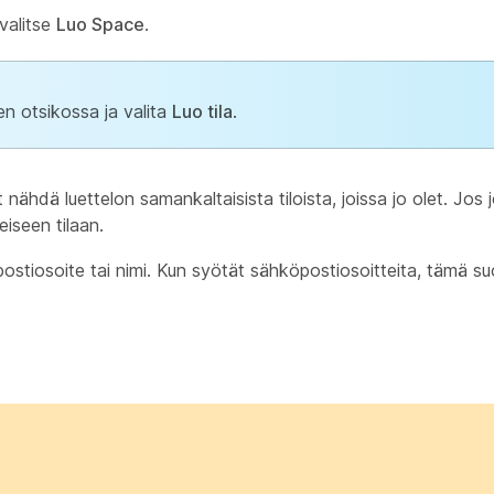
 valitse
Luo Space
.
n otsikossa ja valita
Luo tila
.
t nähdä luettelon samankaltaisista tiloista, joissa jo olet. Jos 
eiseen tilaan.
postiosoite tai nimi. Kun syötät sähköpostiosoitteita, tämä 