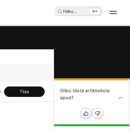
Haku
...
⌘K
Oliko tästä artikkelista
Tilaa
apua?