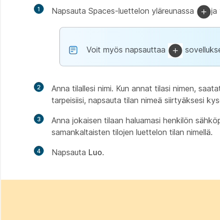
1
Napsauta Spaces-luettelon yläreunassa
ja
Voit myös napsauttaa
sovellukse
2
Anna tilallesi nimi. Kun annat tilasi nimen, saata
tarpeisiisi, napsauta tilan nimeä siirtyäksesi kys
3
Anna jokaisen tilaan haluamasi henkilön sähkö
samankaltaisten tilojen luettelon tilan nimellä.
4
Napsauta
Luo
.