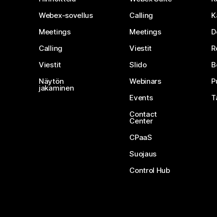
Webex-sovellus
Calling
K
Meetings
Meetings
D
Calling
Viestit
R
Viestit
Slido
B
Näytön
Webinars
P
jakaminen
Events
T
Contact
Center
CPaaS
Suojaus
Control Hub