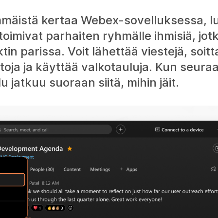
mmäistä kertaa Webex-sovelluksessa, lu
oimivat parhaiten ryhmälle ihmisiä, jot
tin parissa. Voit lähettää viestejä, soit
stoja ja käyttää valkotauluja. Kun seur
 jatkuu suoraan siitä, mihin jäit.