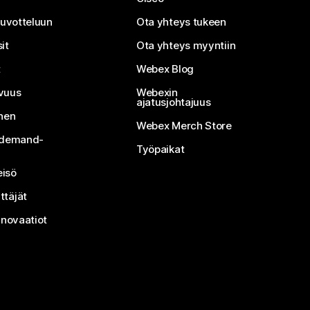
neuvotteluun
Ota yhteys tukeen
it
Ota yhteys myyntiin
t
Webex Blog
vuus
Webexin
ajatusjohtajuus
inen
Webex Merch Store
n-demand-
Työpaikat
isö
ttäjät
nnovaatiot