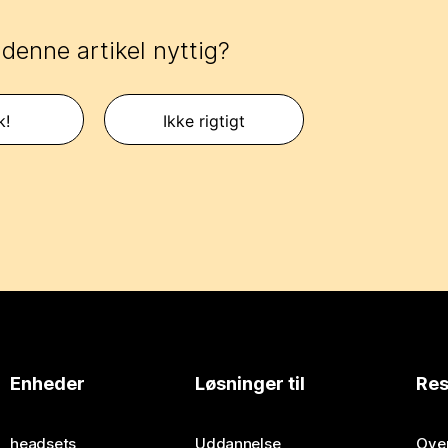
 denne artikel nyttig?
k!
Ikke rigtigt
Enheder
Løsninger til
Res
headsets
Uddannelse
Over