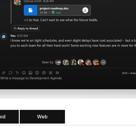
oid
Web