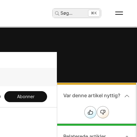
Søg
...
⌘K
Var denne artikel nyttig?
Abonner
Relaterede artikler