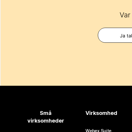
Var
Ja ta
Små
Virksomhed
virksomheder
Webex Suite