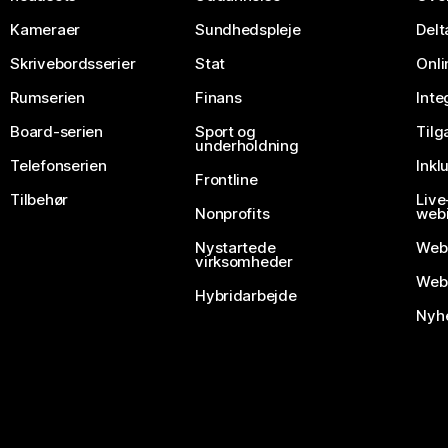
Kameraer
Sundhedspleje
Delt
Skrivebordsserier
Stat
Onli
Rumserien
Finans
Inte
Board-serien
Sport og
Til
underholdning
Telefonserien
Inkl
Frontline
Tilbehør
Liv
Nonprofits
webi
Nystartede
Web
virksomheder
Webe
Hybridarbejde
Nyhe