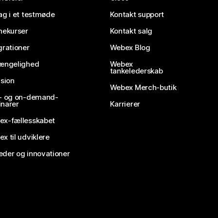
ag i et testmøde
Kontakt support
nekurser
Kontakt salg
grationer
Webex Blog
gængelighed
Webex
tankelederskab
usion
Webex Merch-butik
e- og on-demand-
narer
Karrierer
ex-fællesskabet
x til udviklere
der og innovationer