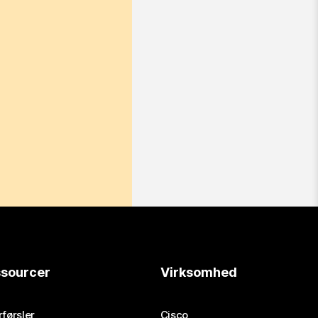
sourcer
Virksomhed
førsler
Cisco