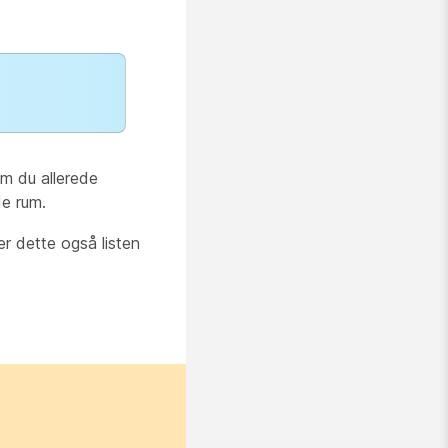
som du allerede
de rum.
er dette også listen