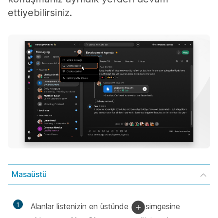
ettiyebilirsiniz.
Masaüstü
1
Alanlar listenizin en üstünde
simgesine