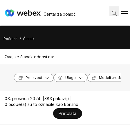
Centar za pomoć
Početak
/
Članak
Ovaj se članak odnosi na:
Proizvodi
Uloge
Modeli uređaja
03. prosinca 2024. |
383 prikaz(i) |
0 osobe(a) su to označile kao korisno
Pretplata