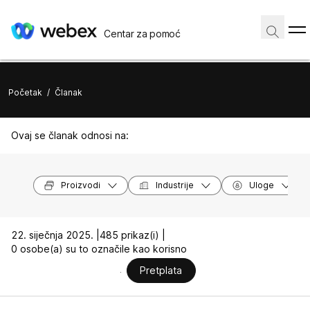
Centar za pomoć
Početak
/
Članak
Ovaj se članak odnosi na:
Proizvodi
Industrije
Uloge
22. siječnja 2025. |
485 prikaz(i) |
0 osobe(a) su to označile kao korisno
Pretplata