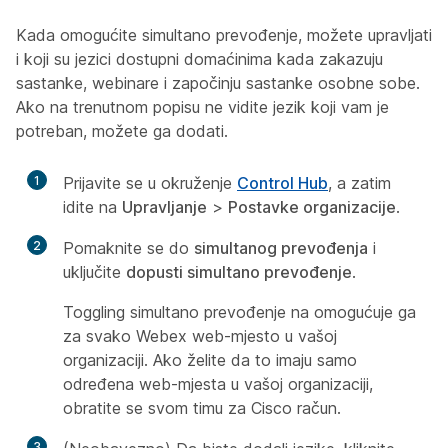
Kada omogućite simultano prevođenje, možete upravljati
i koji su jezici dostupni domaćinima kada zakazuju
sastanke, webinare i započinju sastanke osobne sobe.
Ako na trenutnom popisu ne vidite jezik koji vam je
potreban, možete ga dodati.
1
Prijavite se u okruženje
Control Hub
, a zatim
idite na
Upravljanje
>
Postavke organizacije
.
2
Pomaknite se do
simultanog prevođenja
i
uključite
dopusti simultano prevođenje
.
Toggling simultano prevođenje na omogućuje ga
za svako Webex web-mjesto u vašoj
organizaciji. Ako želite da to imaju samo
određena web-mjesta u vašoj organizaciji,
obratite se svom timu za Cisco račun.
3