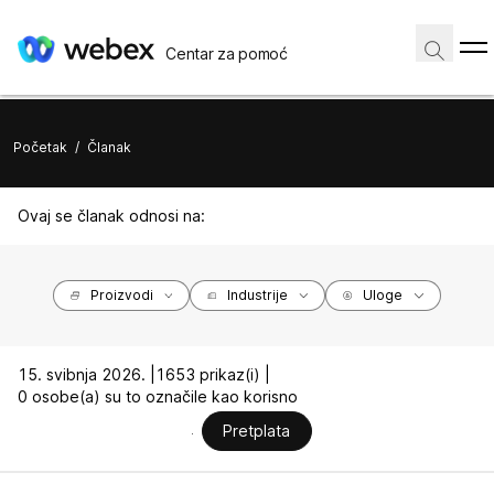
Centar za pomoć
Početak
/
Članak
Ovaj se članak odnosi na:
Proizvodi
Industrije
Uloge
15. svibnja 2026. |
1653 prikaz(i) |
0 osobe(a) su to označile kao korisno
Pretplata