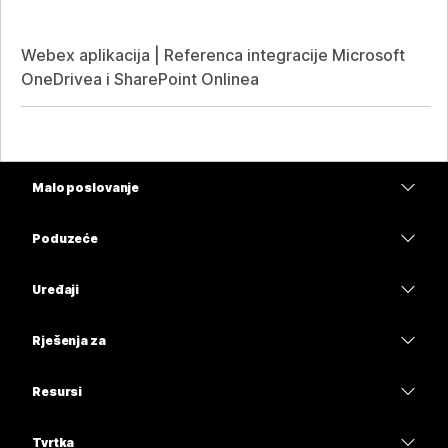
Webex aplikacija | Referenca integracije Microsoft
OneDrivea i SharePoint Onlinea
Malo poslovanje
Cijene
Poduzeće
Aplikacija Webex
Webex Suite
Uređaji
Sastanci
Calling
Slušalice
Calling
Rješenja za
Sastanci
Kamere
Obrazovanje
Poruke
Poruke
Resursi
Serija stolova
Zdravstvo
Dijeljenje zaslona
Preuzimanja
Slido
Serija Room
Tvrtka