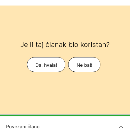
Je li taj članak bio koristan?
Da, hvala!
Ne baš
Povezani članci