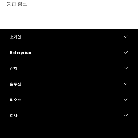
통합 참조
소기업
가격
Enterprise
Webex 앱
Webex Suite
장치
Meetings
Calling
헤드셋
Calling
솔루션
Meetings
카메라
교육
메시징
메시징
리소스
Desk 시리즈
의료 서비스
화면 공유
다운로드
Slido
Room 시리즈
회사
정부
테스트 미팅 참여하기
Webinars
Cisco
Board 시리즈
재무
온라인 학습
이벤트