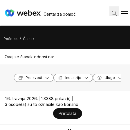
Centar za pomoć
Početak
/
Članak
Ovaj se članak odnosi na:
Proizvodi
Industrije
Uloge
16. travnja 2026. |
13388 prikaz(i) |
3 osobe(a) su to označile kao korisno
Pretplata