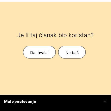
Je li taj članak bio koristan?
Da, hvala!
Ne baš
Malo poslovanje
Cijene