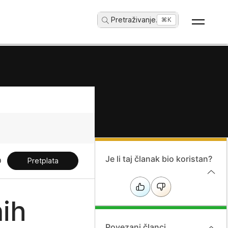
Pretraživanje
...
⌘K
Je li taj članak bio koristan?
Pretplata
nih
Povezani članci