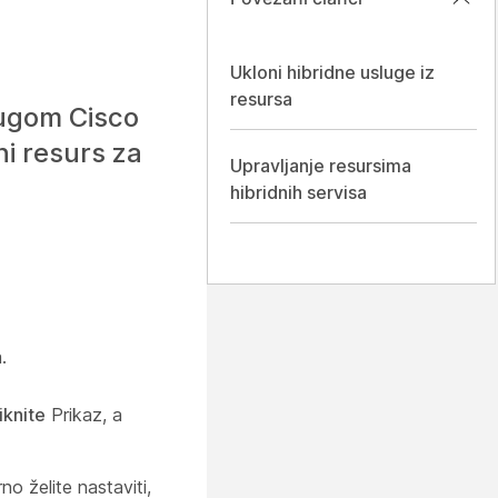
Ukloni hibridne usluge iz
resursa
lugom Cisco
i resurs za
Upravljanje resursima
hibridnih servisa
.
iknite
Prikaz, a
no želite nastaviti,