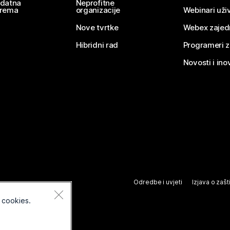
datna
Neprofitne
rema
organizacije
Webinari uživ
Nove tvrtke
Webex zajed
Hibridni rad
Programeri 
Novosti i ino
Odredbe i uvjeti
Izjava o zašti
 cookies.