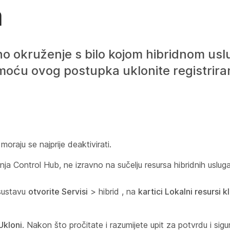
a
lno okruženje s bilo kojom hibridnom us
moću ovog postupka uklonite registriran
oraju se najprije deaktivirati.
a Control Hub, ne izravno na sučelju resursa hibridnih usluga
sustavu
otvorite Servisi
> hibrid , na
kartici Lokalni resursi kl
Ukloni
. Nakon što pročitate i razumijete upit za potvrdu i sigur