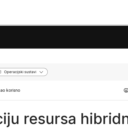
Operacijski sustavi
kao korisno
ciju resursa hibrid