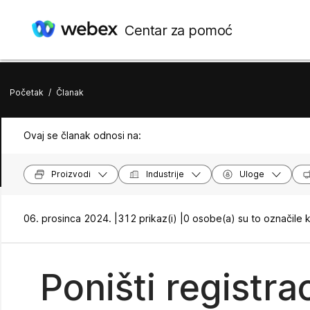
Centar za pomoć
Početak
/
Članak
Ovaj se članak odnosi na:
Proizvodi
Industrije
Uloge
06. prosinca 2024. |
312 prikaz(i) |
0 osobe(a) su to označile 
Poništi registra