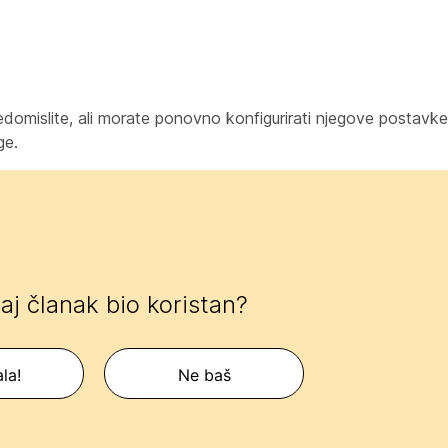
edomislite, ali morate ponovno konfigurirati njegove postavk
ge.
 taj članak bio koristan?
la!
Ne baš