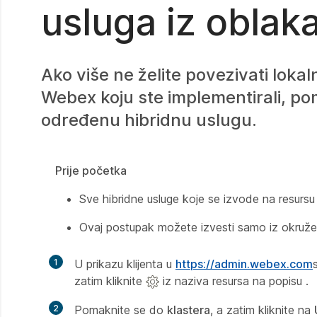
usluga iz oblak
Ako više ne želite povezivati loka
Webex koju ste implementirali, po
određenu hibridnu uslugu.
Prije početka
Sve hibridne usluge koje se izvode na resursu m
Ovaj postupak možete izvesti samo iz okruženj
1
U prikazu klijenta u
https://admin.webex.com
zatim kliknite
iz naziva resursa na popisu .
2
Pomaknite se do
klastera
, a zatim kliknite na