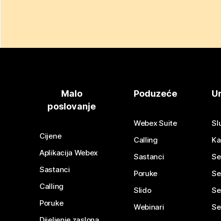
Malo
Poduzeće
Ur
poslovanje
Webex Suite
Sl
Cijene
Calling
Ka
Aplikacija Webex
Sastanci
Se
Sastanci
Poruke
Se
Calling
Slido
Se
Poruke
Webinari
Se
Dijeljenje zaslona