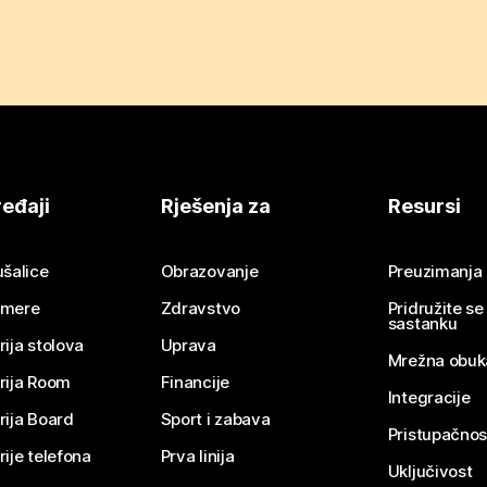
eđaji
Rješenja za
Resursi
ušalice
Obrazovanje
Preuzimanja
mere
Zdravstvo
Pridružite s
sastanku
rija stolova
Uprava
Mrežna obuk
rija Room
Financije
Integracije
rija Board
Sport i zabava
Pristupačnos
rije telefona
Prva linija
Uključivost