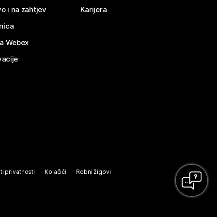
o i na zahtjev
Karijera
nica
za Webex
vacije
ti privatnosti
Kolačići
Robni žigovi