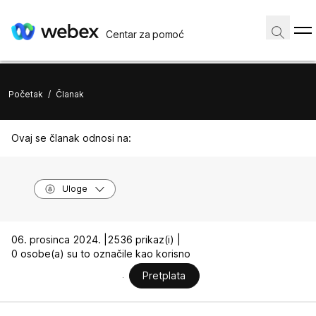
Centar za pomoć
Početak
/
Članak
Ovaj se članak odnosi na:
Uloge
06. prosinca 2024. |
2536 prikaz(i) |
0 osobe(a) su to označile kao korisno
Pretplata