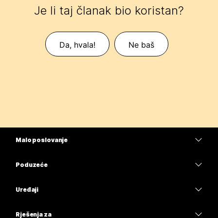
Je li taj članak bio koristan?
Da, hvala!
Ne baš
Malo poslovanje
Cijene
Poduzeće
Aplikacija Webex
Webex Suite
Uređaji
Sastanci
Calling
Slušalice
Calling
Rješenja za