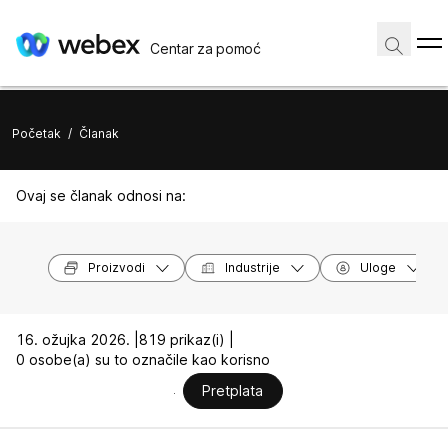
Centar za pomoć
Početak
/
Članak
Ovaj se članak odnosi na:
Proizvodi
Industrije
Uloge
16. ožujka 2026. |
819 prikaz(i) |
0 osobe(a) su to označile kao korisno
Pretplata