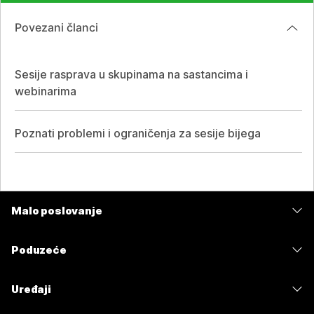
Povezani članci
Sesije rasprava u skupinama na sastancima i
webinarima
Poznati problemi i ograničenja za sesije bijega
Malo poslovanje
Cijene
Poduzeće
Aplikacija Webex
Webex Suite
Uređaji
Sastanci
Calling