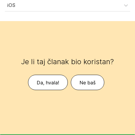
iOS
Je li taj članak bio koristan?
Da, hvala!
Ne baš