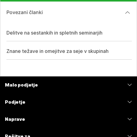
Povezani članki
Delitve na sestankih in spletnih seminarjih
Znane težave in omejitve za seje v skupinah
Malo podjetje
Cene
Podjetje
Aplikacija Webex
Webex Suite
Naprave
Meetings
Calling
Naglavne slušalke
Calling
Rešitve za