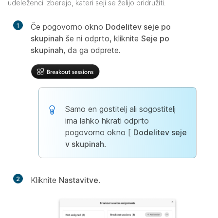
udeleženci izberejo, kateri seji se želijo pridružiti.
1
Če pogovorno okno
Dodelitev seje po
skupinah
še ni odprto, kliknite
Seje po
skupinah
, da ga odprete.
Samo en gostitelj ali sogostitelj
ima lahko hkrati odprto
pogovorno okno [
Dodelitev seje
v skupinah
.
2
Kliknite
Nastavitve
.