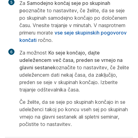
5
Za
Samodejno končaj seje po skupinah
po
označite to nastavitev, če želite, da se seje
po skupinah samodejno končajo po določenem
času. Vnesite trajanje v minutah. V nasprotnem
primeru morate
vse seje skupinskih pogovorov
končati
ročno.
6
Za možnost
Ko seje končajo, dajte
udeležencem več časa, preden se vrnejo na
glavni sestanek
označite to nastavitev, če želite
udeležencem dati nekaj časa, da zaključijo,
preden se seje v skupinah končajo. Izberite
trajanje odštevalnika časa.
Če želite, da se seje po skupinah končajo in se
udeleženci takoj po koncu vseh sej po skupinah
vrnejo na glavni sestanek ali spletni seminar,
počistite to nastavitev.