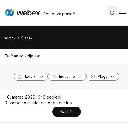
Center za pomoč
Domov
/
Članek
Ta članek velja za:
Izdelki
Industrije
Vloge
16. marec 2026 |
640 pogledi |
0 osebe so mislile, da je to koristno
Naroči