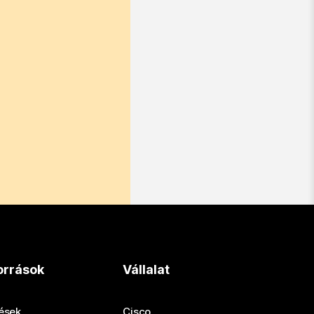
orrások
Vállalat
tések
Cisco