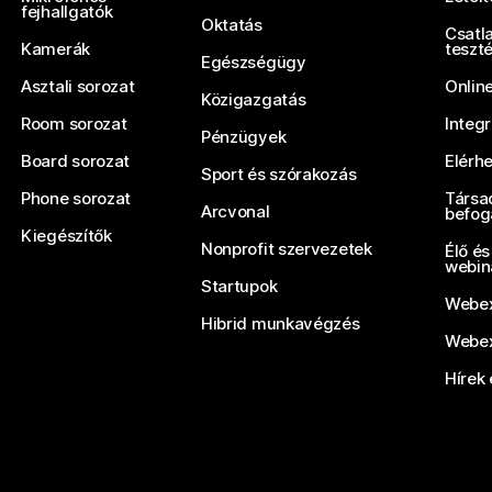
fejhallgatók
Oktatás
Csatl
Kamerák
teszt
Egészségügy
Asztali sorozat
Onlin
Közigazgatás
Room sorozat
Integ
Pénzügyek
Board sorozat
Elérh
Sport és szórakozás
Phone sorozat
Társa
Arcvonal
befog
Kiegészítők
Nonprofit szervezetek
Élő és
webin
Startupok
Webex
Hibrid munkavégzés
Webex
Hírek 