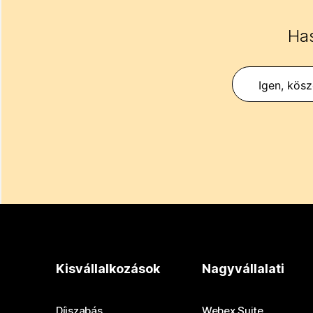
Has
Igen, kös
Kisvállalkozások
Nagyvállalati
Díjszabás
Webex Suite