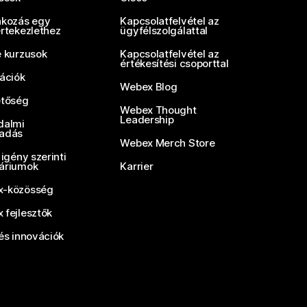
akozás egy
Kapcsolatfelvétel az
értekezlethez
ügyfélszolgálattal
e kurzusok
Kapcsolatfelvétel az
értékesítési csoporttal
rációk
Webex Blog
etőség
Webex Thought
Leadership
dalmi
adás
Webex Merch Store
 igény szerinti
áriumok
Karrier
-közösség
 fejlesztők
és innovációk