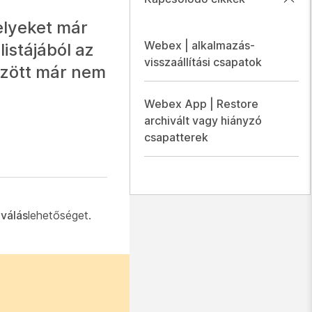
elyeket már
Webex | alkalmazás-
istájából az
visszaállítási csapatok
között már nem
Webex App | Restore
archivált vagy hiányzó
csapatterek
válás
lehetőséget.