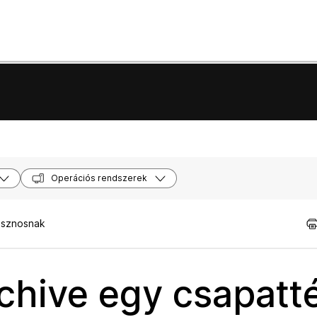
Operációs rendszerek
asznosnak
chive egy csapatt