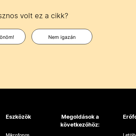
znos volt ez a cikk?
zönöm!
Nem igazán
Eszközök
Megoldások a
Erőf
következőhöz:
Mikrofonos
Letöl