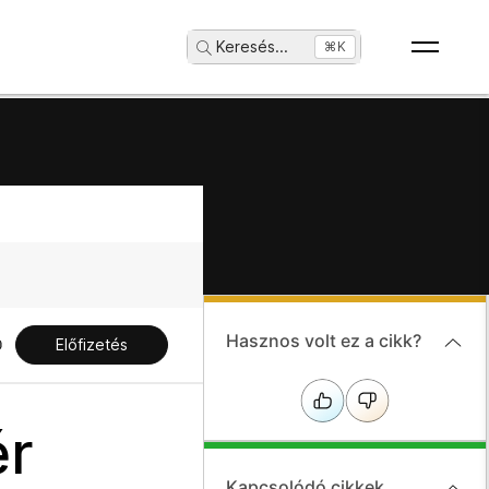
Keresés
...
⌘K
Hasznos volt ez a cikk?
Előfizetés
ér
Kapcsolódó cikkek