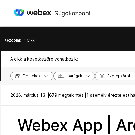
Súgóközpont
Kezdőlap
/
Cikk
A cikk a következőre vonatkozik:
Termékek
Iparágak
Szerepkörök
2026. március 13. |
679 megtekintés |
1 személy érezte ezt h
Webex App | Ar