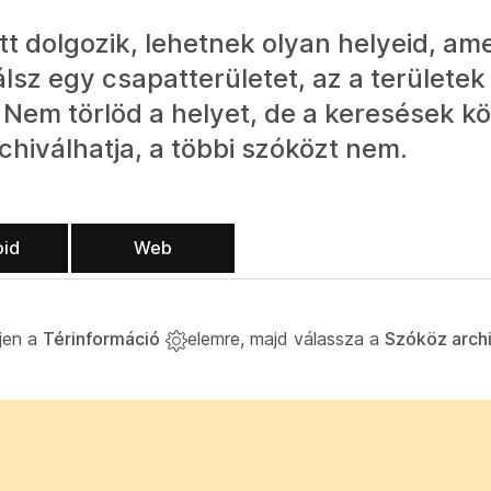
t dolgozik, lehetnek olyan helyeid, am
sz egy csapatterületet, az a területek l
l. Nem törlöd a helyet, de a keresések 
chiválhatja, a többi szóközt nem.
oid
Web
pjen a
Térinformáció
elemre, majd válassza a
Szóköz archi