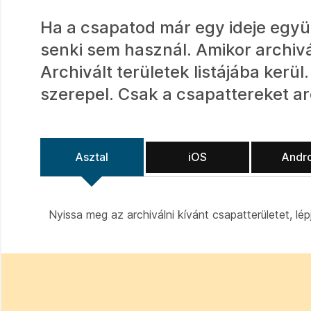
Ha a csapatod már egy ideje együt
senki sem használ. Amikor archivál
Archivált területek listájába kerü
szerepel. Csak a csapattereket ar
Asztal
iOS
Andr
Nyissa meg az archiválni kívánt csapatterületet, lé