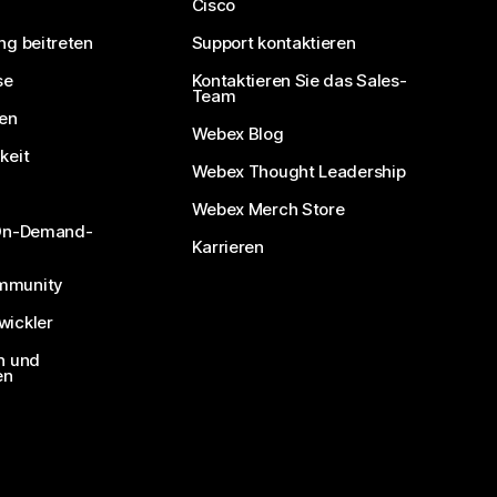
Cisco
ng beitreten
Support kontaktieren
se
Kontaktieren Sie das Sales-
Team
nen
Webex Blog
keit
Webex Thought Leadership
Webex Merch Store
 On-Demand-
Karrieren
mmunity
ickler
n und
en