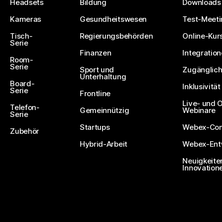
Headsets
Bildung
Downloads
Kameras
Gesundheitswesen
Test-Meeti
Tisch-
Regierungsbehörden
Online-Kur
Serie
Finanzen
Integratio
Room-
Serie
Sport und
Zugänglich
Unterhaltung
Board-
Inklusivität
Serie
Frontline
Live- und
Telefon-
Gemeinnützig
Webinare
Serie
Startups
Webex-Co
Zubehör
Hybrid-Arbeit
Webex-Entw
Neuigkeite
Innovation