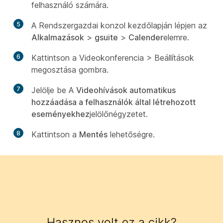
felhasználó számára.
5
A Rendszergazdai konzol kezdőlapján lépjen az
Alkalmazások
>
gsuite
>
Calender
elemre.
6
Kattintson
a Videokonferencia > Beállítások
megosztása
gombra.
7
Jelölje be A
Videohívások automatikus
hozzáadása a felhasználók által létrehozott
eseményekhez
jelölőnégyzetet.
8
Kattintson a
Mentés
lehetőségre.
Hasznos volt ez a cikk?