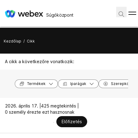
Súgóközpont
Kezdőlap
/
Cikk
A cikk a következőre vonatkozik:
Termékek
Iparágak
Szerepkörök
2026. április 17. |
425 megtekintés |
0 személy érezte ezt hasznosnak
Előfizetés