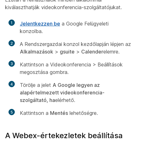
kiválaszthatják videokonferencia-szolgáltatójukat.
1
Jelentkezzen be
a Google Felügyeleti
konzolba.
2
A Rendszergazdai konzol kezdőlapján lépjen az
Alkalmazások
>
gsuite
>
Calender
elemre.
3
Kattintson
a Videokonferencia > Beállítások
megosztása
gombra.
4
Törölje a jelet
A Google legyen az
alapértelmezett videokonferencia-
szolgáltató, ha
elérhető.
5
Kattintson a
Mentés
lehetőségre.
A Webex-értekezletek beállítása