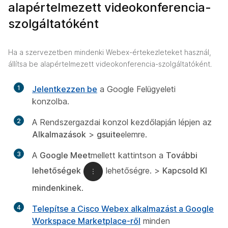
alapértelmezett videokonferencia-
szolgáltatóként
Ha a szervezetben mindenki Webex-értekezleteket használ,
állítsa be alapértelmezett videokonferencia-szolgáltatóként.
1
Jelentkezzen be
a Google Felügyeleti
konzolba.
2
A Rendszergazdai konzol kezdőlapján lépjen az
Alkalmazások
>
gsuite
elemre.
3
A
Google Meet
mellett kattintson a
További
lehetőségek
lehetőségre. >
Kapcsold KI
mindenkinek
.
4
Telepítse a Cisco Webex alkalmazást a Google
Workspace Marketplace-ről
minden