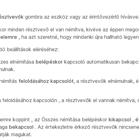
észtvevők
gombra az eszköz vagy az érintővezérlő hívásvez
kor minden résztvevő el van némítva, kivéve az éppen mego
 elemre
, ha azt szeretné, hogy mindenki újra hallható legyen
 beállítások eléréséhez:
szes elnémítása
belépéskor
kapcsoló automatikusan bekapc
mulnak.
némítás
feloldásához kapcsolót
, a résztvevők elnémulnak, 
s
feloldásához kapcsolón
, a résztvevők el vannak némítva, 
lemre koppint
,
az Összes némítása belépéskor
kikapcsol
, é
maga
bekapcsol
.
Az értekezletre érkező résztvevők nincsene
atják magukat.