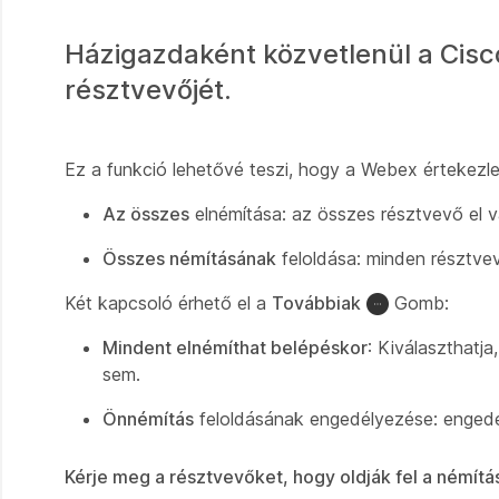
Házigazdaként közvetlenül a Cisco
résztvevőjét.
Ez a funkció lehetővé teszi, hogy a Webex értekezle
Az összes
elnémítása: az összes résztvevő el 
Összes némításának
feloldása: minden résztvev
Két kapcsoló érhető el a
Továbbiak
Gomb:
Mindent elnémíthat belépéskor
: Kiválaszthatj
sem.
Önnémítás
feloldásának engedélyezése: engedél
Kérje meg a résztvevőket, hogy oldják fel a némítá