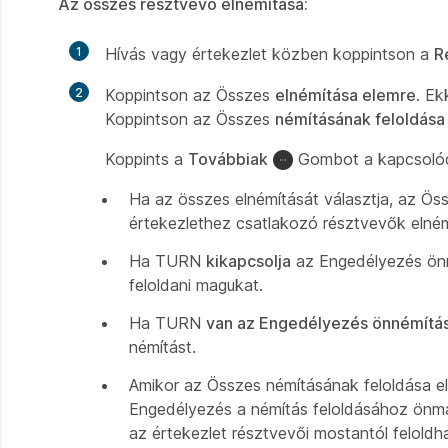
Az összes résztvevő elnémítása:
1
Hívás vagy értekezlet közben koppintson a
R
2
Koppintson az Összes
elnémítása elemre
. Ek
Koppintson az Összes
némításának feloldása
Koppints a
Továbbiak
Gombot a kapcsolódó
Ha az összes elnémítását választja, az Ös
értekezlethez csatlakozó résztvevők elné
Ha TURN
kikapcsolja
az Engedélyezés ön
feloldani magukat.
Ha TURN
van az Engedélyezés önnémítá
némítást.
Amikor az Összes némításának feloldása e
Engedélyezés a némítás feloldásához ön
az értekezlet résztvevői mostantól feloldh