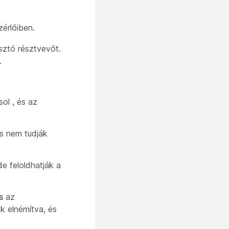
érlőiben.
sztó résztvevőt.
.
sol
, és az
és nem tudják
de feloldhatják a
s
az
k elnémítva, és