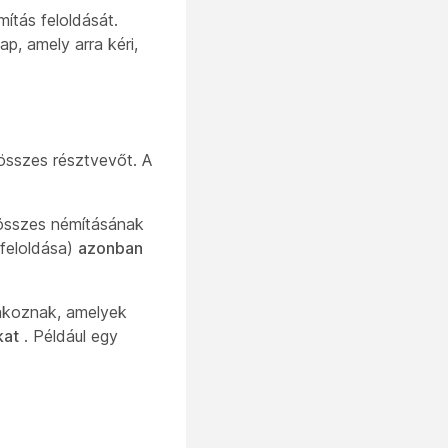
ítás feloldását.
ap, amely arra kéri,
összes résztvevőt. A
 összes némításának
 feloldása)
azonban
lakoznak, amelyek
kat
. Például egy