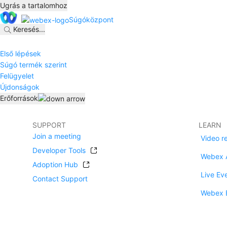
Ugrás a tartalomhoz
Súgóközpont
Keresés
...
Első lépések
Súgó termék szerint
Felügyelet
Újdonságok
Erőforrások
SUPPORT
LEARN
Join a meeting
Video r
Developer Tools
Webex 
Adoption Hub
Live Ev
Contact Support
Webex 