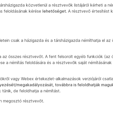
rsházigazda közvetlenül a résztvevők listájáról kérheti a ném
ás feloldásának kérése
lehetőséget
. A résztvevő értesítést k
ein csak a házigazda és a társházigazda némíthatja el az 
a az összes résztvevőt. A fent felsorolt egyéb funkciók (az
rése a némítás feloldására és a résztvevők saját némításának
zökről vagy Webex értekezlet-alkalmazások verziójáról csat
ezését/megakadályozását, továbbra is feloldhatják magu
űnik, de feloldhatja a némítást.
en megosztó résztvevőt.