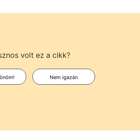
znos volt ez a cikk?
zönöm!
Nem igazán