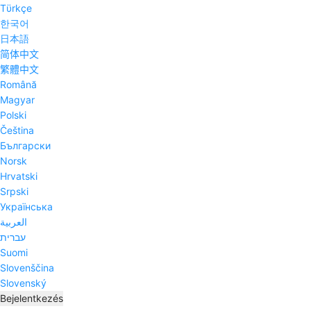
Tϋrkçe
한국어
日本語
简体中文
繁體中文
Română
Magyar
Polski
Čeština
Български
Norsk
Hrvatski
Srpski
Українська
العربية
עברית
Suomi
Slovenščina
Slovenský
Bejelentkezés