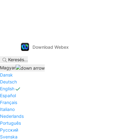
Download Webex
Keresés
...
Magyar
Dansk
Deutsch
English
Español
Français
Italiano
Nederlands
Português
Pyccĸий
Svenska