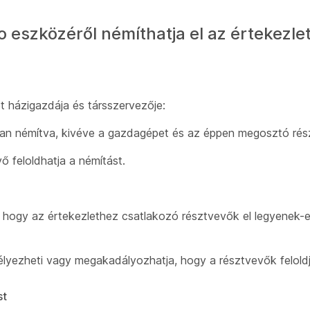
 eszközéről némíthatja el az értekezle
t házigazdája és társszervezője:
van némítva, kivéve a gazdagépet és az éppen megosztó rés
ő feloldhatja a némítást.
a, hogy az értekezlethez csatlakozó résztvevők el legyenek-
yezheti vagy megakadályozhatja, hogy a résztvevők feloldj
st