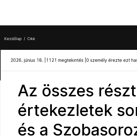
Kezdőlap
/
Cikk
2026. június 18. |
1121 megtekintés |
0 személy érezte ezt h
Az összes részt
értekezletek so
és a Szobasoro