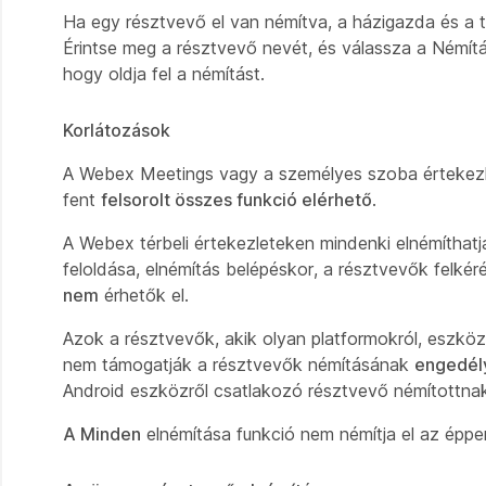
Ha egy résztvevő el van némítva, a házigazda és a tá
Érintse meg a résztvevő nevét, és válassza a Némít
hogy oldja fel a némítást.
Korlátozások
A Webex Meetings vagy a személyes szoba értekezlet
fent
felsorolt összes funkció elérhető
.
A Webex térbeli értekezleteken mindenki elnémíthatj
feloldása, elnémítás belépéskor, a résztvevők felké
nem
érhetők el.
Azok a résztvevők, akik olyan platformokról, eszkö
nem támogatják a résztvevők némításának
engedély
Android eszközről csatlakozó résztvevő némítottnak t
A Minden
elnémítása funkció nem némítja el az épp