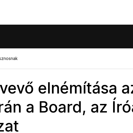
asznosnak
vevő elnémítása a
rán a Board, az Író
zat