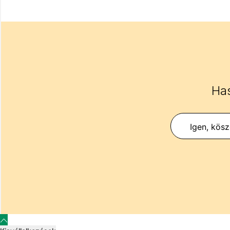
Has
Igen, kös