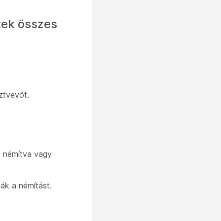
tek összes
ztvevőt.
e némítva vagy
ák a némítást.