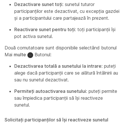
Dezactivare sunet toți
: sunetul tuturor
participanților este dezactivat, cu excepția gazdei
și a participantului care partajează în prezent.
Reactivare sunet pentru toți
: toți participanții își
pot activa sunetul.
Două comutatoare sunt disponibile selectând butonul
Mai
multe
Butonul:
Dezactivarea totală a sunetului la intrare
: puteți
alege dacă participanții care se alătură întâlnirii au
sau nu sunetul dezactivat.
Permiteți autoactivarea sunetului
: puteți permite
sau împiedica participanții să își reactiveze
sunetul.
Solicitați participanților să își reactiveze sunetul