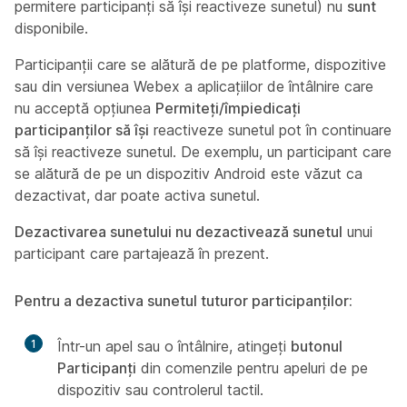
permitere participanți să își reactiveze sunetul) nu
sunt
disponibile.
Participanții care se alătură de pe platforme, dispozitive
sau din versiunea Webex a aplicațiilor de întâlnire care
nu acceptă opțiunea
Permiteți/împiedicați
participanților să își
reactiveze sunetul pot în continuare
să își reactiveze sunetul. De exemplu, un participant care
se alătură de pe un dispozitiv Android este văzut ca
dezactivat, dar poate activa sunetul.
Dezactivarea sunetului nu dezactivează sunetul
unui
participant care partajează în prezent.
Pentru a dezactiva sunetul tuturor participanților:
1
Într-un apel sau o întâlnire, atingeți
butonul
Participanți
din comenzile pentru apeluri de pe
dispozitiv sau controlerul tactil.