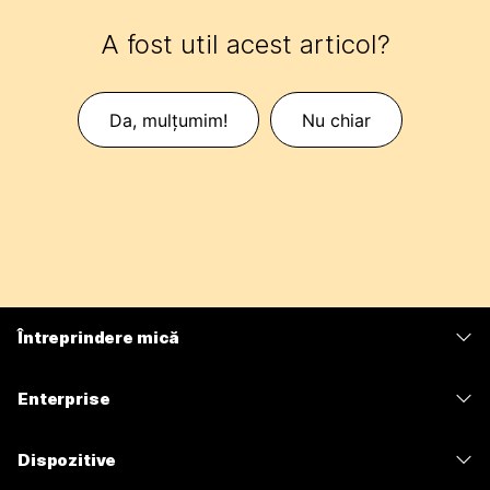
A fost util acest articol?
Da, mulțumim!
Nu chiar
Întreprindere mică
Prețuri
Enterprise
Aplicația Webex
Webex Suite
Dispozitive
Meetings
Calling