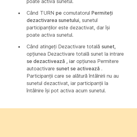
poate activa sunetul.
Când TURN
pe
comutatorul
Permiteți
dezactivarea sunetului
, sunetul
participanților este dezactivat, dar își
poate activa sunetul.
Când atingeți Dezactivare totală
sunet,
opțiunea Dezactivare totală sunet la intrare
se dezactivează
, iar
opțiunea Permitere
autoactivare
sunet se activează
.
Participanții care se alătură întâlnirii nu au
sunetul dezactivat, iar participanții la
întâlnire își pot activa acum sunetul.