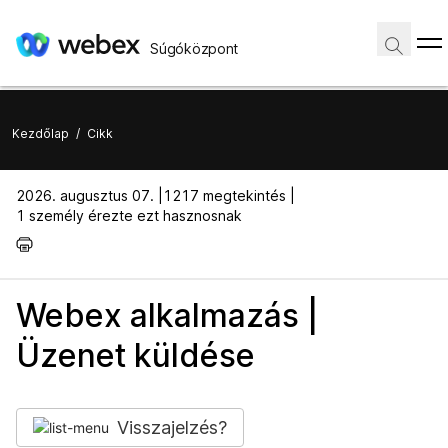
Súgóközpont
Kezdőlap
/
Cikk
2026. augusztus 07. |
1217 megtekintés |
1 személy érezte ezt hasznosnak
Webex alkalmazás |
Üzenet küldése
Visszajelzés?