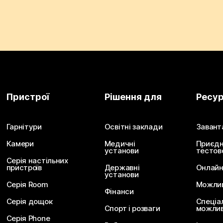
Пристрої
Рішення для
Ресу
Гарнітури
Освітні заклади
Завант
Камери
Медичні
Приєдн
установи
тестов
Серія настільних
пристроїв
Державні
Онлайн
установи
Серія Room
Можливо
Фінанси
Серія дощок
Спеціа
Спорт і розваги
можлив
Серія Phone