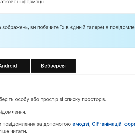
ткової інформації.
 зображень, ви побачите їх в єдиній галереї в повідомле
Android
Вебверсія
иберіть особу або простір зі списку просторів.
відомлення.
и повідомлення за допомогою
емодзі
,
GIF-анімацій
,
фор
тіше читати.