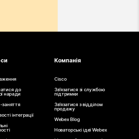
рси
Компанія
аження
Cisco
атися до
Зв’язатися зі службою
ої наради
підтримки
-заняття
Зв’язатися з відділом
продажу
сті інтеграції
Webex Blog
льні
ості
Новаторські ідеї Webex