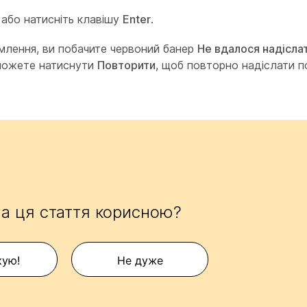
або натисніть клавішу
Enter
.
млення, ви побачите червоний банер
Не вдалося надісла
 можете натиснути
Повторити
, щоб повторно надіслати п
а ця стаття корисною?
кую!
Не дуже