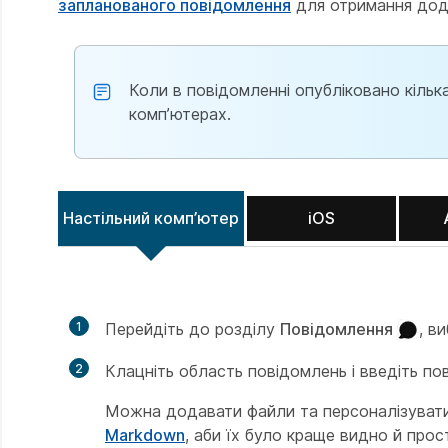
запланованого повідомлення
для отримання дода
Коли в повідомленні опубліковано кілька
комп’ютерах.
Настільний комп’ютер
iOS
1
Перейдіть до розділу
Повідомлення
, в
2
Клацніть область повідомлень і введіть по
Можна додавати файли та персоналізуват
Markdown
, аби їх було краще видно й прос