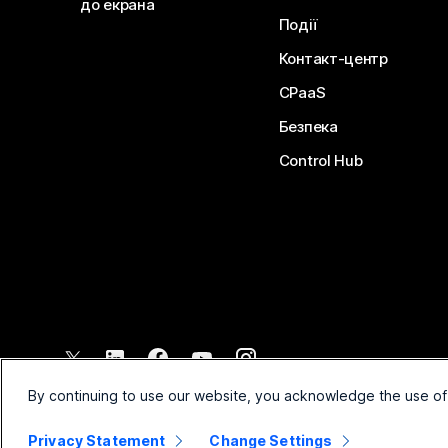
до екрана
Події
Контакт-центр
CPaaS
Безпека
Control Hub
©
2026
Cisco і (або) афілійовані компанії. Усі права захищено.
By continuing to use our website, you acknowledge the use of
Privacy Statement
Change Settings