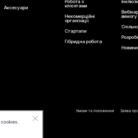
Робота з
Інклюз
клієнтами
Аксесуари
Вебіна
Некомерційні
вимогу
організації
Спільн
Стартапи
Розроб
Гібридна робота
Новини 
Умови та положення
Заява пр
 cookies.