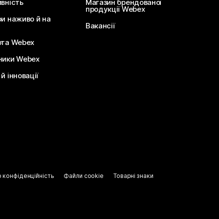
ивність
Магазин брендованої
продукції Webex
ри наживо й на
Вакансії
ота Webex
ники Webex
й інновації
о конфіденційність
Файли cookie
Товарні знаки