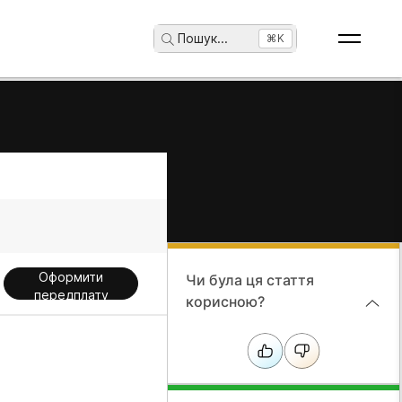
Пошук
...
⌘K
Оформити
Чи була ця стаття
передплату
корисною?