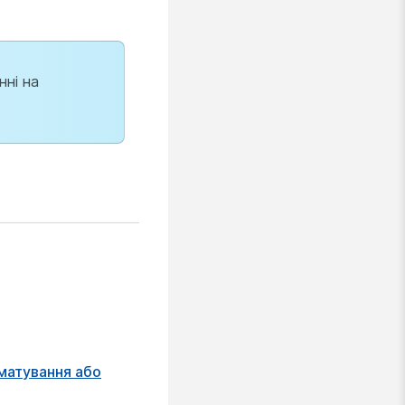
нні на
матування або