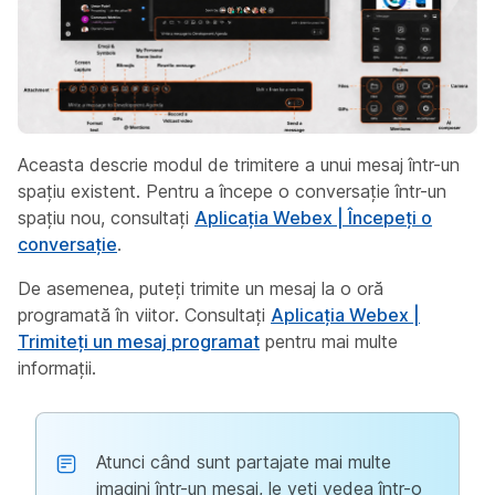
Aceasta descrie modul de trimitere a unui mesaj într-un
spațiu existent. Pentru a începe o conversație într-un
spațiu nou, consultați
Aplicația Webex | Începeți o
conversație
.
De asemenea, puteți trimite un mesaj la o oră
programată în viitor. Consultați
Aplicația Webex |
Trimiteți un mesaj programat
pentru mai multe
informații.
Atunci când sunt partajate mai multe
imagini într-un mesaj, le veți vedea într-o