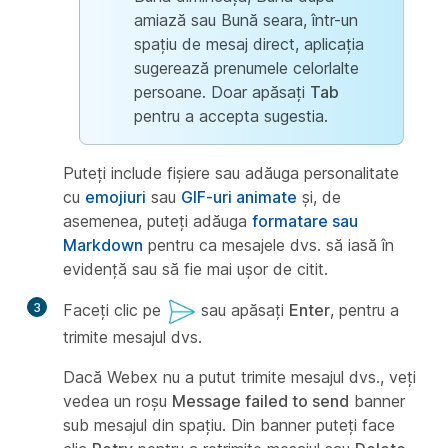
amiază sau Bună seara, într-un
spațiu de mesaj direct, aplicația
sugerează prenumele celorlalte
persoane. Doar apăsați
Tab
pentru a accepta sugestia.
Puteți include fișiere sau adăuga personalitate
cu
emojiuri
sau
GIF-uri animate
și, de
asemenea, puteți adăuga
formatare sau
Markdown
pentru ca mesajele dvs. să iasă în
evidență sau să fie mai ușor de citit.
3
Faceți clic pe
sau apăsați
Enter
, pentru a
trimite mesajul dvs.
Dacă Webex nu a putut trimite mesajul dvs., veți
vedea un roșu
Message failed to send
banner
sub mesajul din spațiu. Din banner puteți face