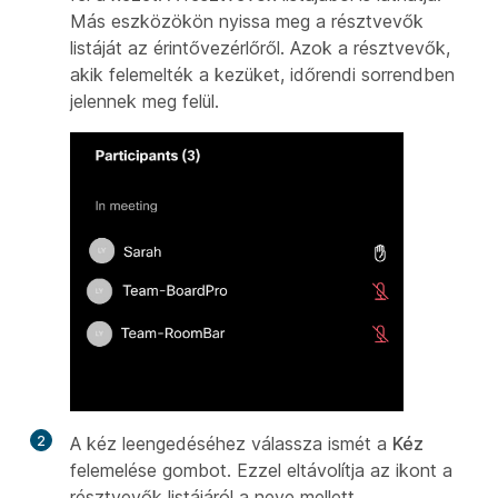
Más eszközökön nyissa meg a résztvevők
listáját az érintővezérlőről. Azok a résztvevők,
akik felemelték a kezüket, időrendi sorrendben
jelennek meg felül.
2
A kéz leengedéséhez válassza ismét a
Kéz
felemelése gombot. Ezzel eltávolítja az ikont a
résztvevők listájáról a neve mellett.