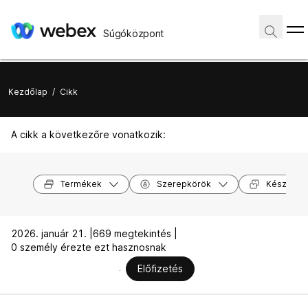
Súgóközpont
Kezdőlap
/
Cikk
A cikk a következőre vonatkozik:
Termékek
Szerepkörök
Készülék
2026. január 21. |
669 megtekintés |
0 személy érezte ezt hasznosnak
Előfizetés