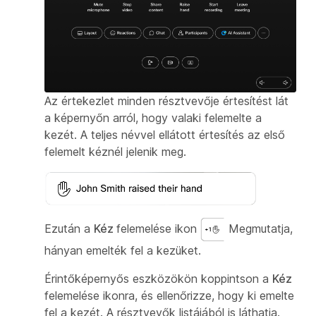
Az értekezlet minden résztvevője értesítést lát
a képernyőn arról, hogy valaki felemelte a
kezét. A teljes névvel ellátott értesítés az első
felemelt kéznél jelenik meg.
Ezután a
Kéz
felemelése ikon
Megmutatja,
hányan emelték fel a kezüket.
Érintőképernyős eszközökön koppintson a
Kéz
felemelése ikonra, és ellenőrizze, hogy ki emelte
fel a kezét. A résztvevők listájából is láthatja.