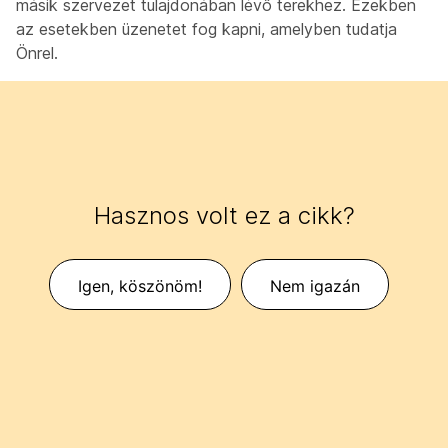
másik szervezet tulajdonában lévő terekhez. Ezekben
az esetekben üzenetet fog kapni, amelyben tudatja
Önrel.
Hasznos volt ez a cikk?
Igen, köszönöm!
Nem igazán