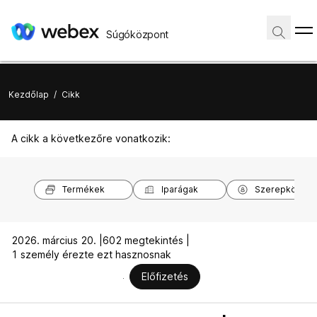
Súgóközpont
Kezdőlap
/
Cikk
A cikk a következőre vonatkozik:
Termékek
Iparágak
Szerepkörök
2026. március 20. |
602 megtekintés |
1 személy érezte ezt hasznosnak
Előfizetés