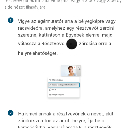
résztvevőjének miniatűr videójára, vagy a Stack vagy Side by
side nézet filmsávjára.
1
Vigye az egérmutatót arra a bélyegképre vagy
rácsvideóra, amelyhez egy résztvevőt zárolni
szeretne, kattintson a Egyebek elemre,
majd
válassza a Résztvevő
zárolása erre a
helyre
lehetőséget.
2
Ha ismeri annak a résztvevőnek a nevét, akit
zárolni szeretne az adott helyre, írja be a
keresősávba, vagy válassza ki a résztvevők