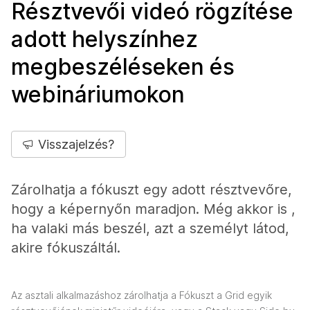
Résztvevői videó rögzítése
adott helyszínhez
megbeszéléseken és
webináriumokon
Visszajelzés?
Zárolhatja a fókuszt egy adott résztvevőre,
hogy a képernyőn maradjon. Még akkor is ,
ha valaki más beszél, azt a személyt látod,
akire fókuszáltál.
Az asztali alkalmazáshoz zárolhatja a Fókuszt a Grid egyik