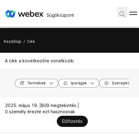
Súgóközpont
Kezdőlap
/
Cikk
A cikk a következőre vonatkozik:
Termékek
Iparágak
Szerepkörök
2025. május 19. |
809 megtekintés |
0 személy érezte ezt hasznosnak
Előfizetés