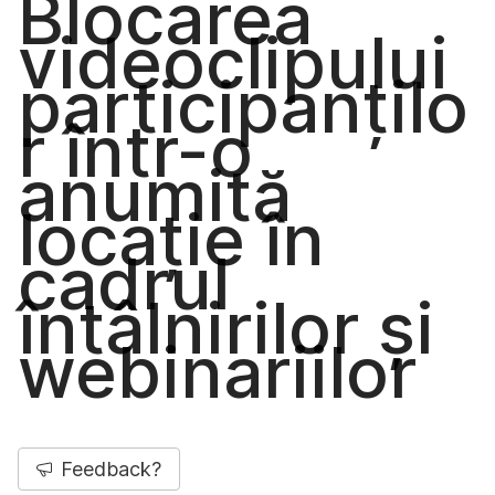
Blocarea
videoclipului
participanțilo
r într-o
anumită
locație în
cadrul
întâlnirilor și
webinariilor
Feedback?