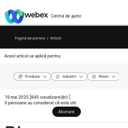
Centrul de ajutor
Pagină de pornire
/
Articol
Acest articol se aplică pentru:
Produse
Industrii
Roluri
19 mai 2025 |
845 vizualizare(ări) |
0 persoane au considerat că este util
Abonare