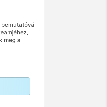
s bemutatóvá
treamjéhez,
ek meg a