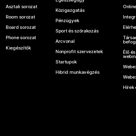
Asztali sorozat
Onlin
Közigazgatás
Room sorozat
Integ
Pénzügyek
Board sorozat
Elérh
Sport és szórakozás
Phone sorozat
Társa
Arcvonal
befog
Kiegészítők
Nonprofit szervezetek
Élő és
webin
Startupok
Webex
Hibrid munkavégzés
Webex
Hírek 