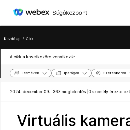
Súgóközpont
Kezdőlap
/
Cikk
A cikk a következőre vonatkozik:
Termékek
Iparágak
Szerepkörök
2024. december 09. |
363 megtekintés |
0 személy érezte ez
Virtuális kamer