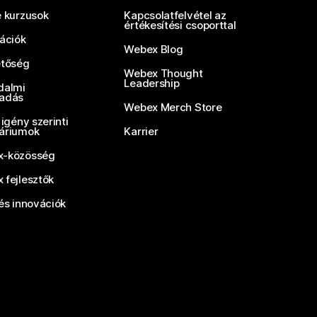
e kurzusok
Kapcsolatfelvétel az
értékesítési csoporttal
rációk
Webex Blog
etőség
Webex Thought
Leadership
dalmi
adás
Webex Merch Store
 igény szerinti
áriumok
Karrier
-közösség
 fejlesztők
és innovációk