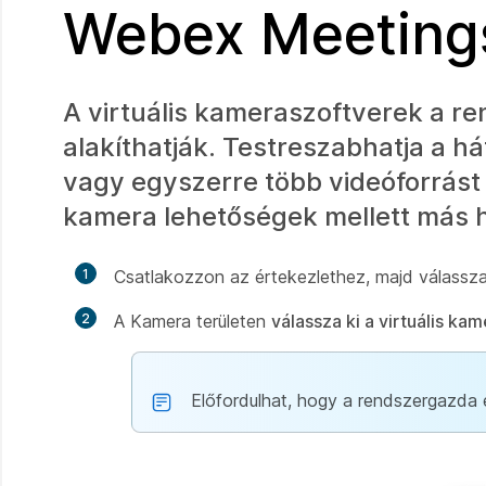
Webex Meeting
A virtuális kameraszoftverek a r
alakíthatják. Testreszabhatja a h
vagy egyszerre több videóforrást
kamera lehetőségek mellett más 
1
Csatlakozzon az értekezlethez, majd válassz
2
A Kamera területen
válassza ki a virtuális kam
Előfordulhat, hogy a rendszergazda e