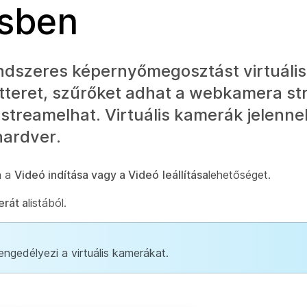
sben
endszeres képernyőmegosztást virtuáli
átteret, szűrőket adhat a webkamera s
 streamelhat. Virtuális kamerák jelenn
hardver.
a a
Videó indítása vagy a Videó
leállítása
lehetőséget.
erát a
listából.
ngedélyezi a virtuális kamerákat.