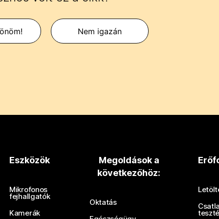
zönöm!
Nem igazán
Eszközök
Megoldások a
Erőf
következőhöz:
Mikrofonos
Letöl
fejhallgatók
Oktatás
Csatl
Kamerák
teszt
Egészségügy