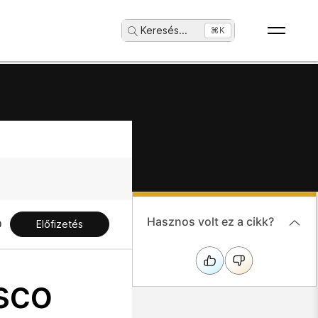
Keresés
...
⌘K
Hasznos volt ez a cikk?
Előfizetés
isco