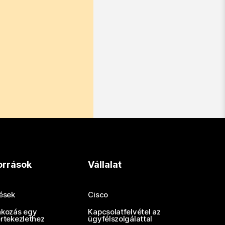
orrások
Vállalat
tések
Cisco
akozás egy
Kapcsolatfelvétel az
értekezlethez
ügyfélszolgálattal