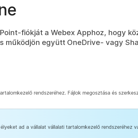
ine
oint-fiókját a Webex Apphoz, hogy kö
és működjön együtt OneDrive- vagy Sha
tartalomkezelő rendszeréhez. Fájlok megosztása és szerkes
élyeket ad a vállalat vállalati tartalomkezelő rendszeréhez v