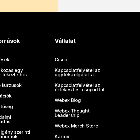
orrások
Vállalat
tések
Cisco
akozás egy
Kapcsolatfelvétel az
értekezlethez
ügyfélszolgálattal
e kurzusok
Kapcsolatfelvétel az
értékesítési csoporttal
rációk
Webex Blog
etőség
Webex Thought
Leadership
dalmi
adás
Webex Merch Store
 igény szerinti
áriumok
Karrier