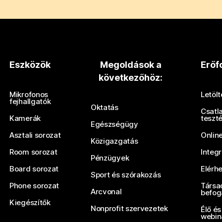
Eszközök
Megoldások a
Erőf
következőhöz:
Mikrofonos
Letöl
fejhallgatók
Oktatás
Csatl
Kamerák
teszt
Egészségügy
Asztali sorozat
Onlin
Közigazgatás
Room sorozat
Integ
Pénzügyek
Board sorozat
Elérh
Sport és szórakozás
Phone sorozat
Társa
Arcvonal
befog
Kiegészítők
Nonprofit szervezetek
Élő és
webin