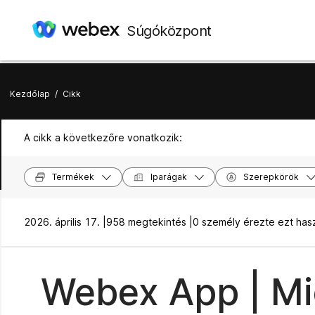
Súgóközpont
Kezdőlap
/
Cikk
A cikk a következőre vonatkozik:
Termékek
Iparágak
Szerepkörök
2026. április 17. |
958 megtekintés |
0 személy érezte ezt ha
Webex App | Mi