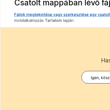
Csatolt mappában lévő fá
Fájlok megtekintése vagy szerkesztése egy csatol
mobilalkalmazás
Tartalom
lapján.
Has
Igen, kös