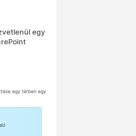
zvetlenül egy
rePoint
ztése egy térben egy
aló