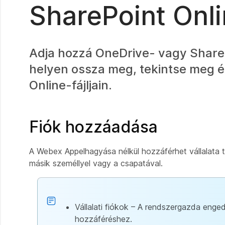
SharePoint Onl
Adja hozzá OneDrive- vagy ShareP
helyen ossza meg, tekintse meg 
Online-fájljain.
Fiók hozzáadása
A Webex Appelhagyása nélkül hozzáférhet vállalata 
másik személlyel vagy a csapatával.
Vállalati fiókok – A rendszergazda enged
hozzáféréshez.