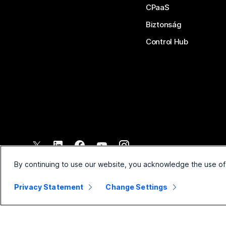
CPaaS
Biztonság
Control Hub
©
2026
Cisco és/vagy társvállalatai. Minden jog fenntartva.
By continuing to use our website, you acknowledge the use of
Privacy Statement
Change Settings