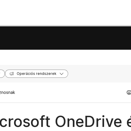
Operációs rendszerek
sznosnak
crosoft OneDrive 