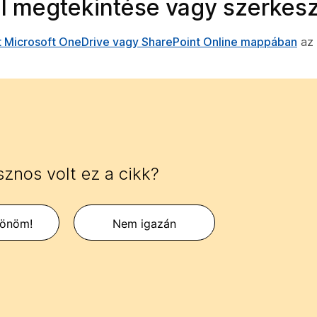
jl megtekintése vagy szerkes
t Microsoft OneDrive vagy SharePoint Online mappában
az 
znos volt ez a cikk?
zönöm!
Nem igazán