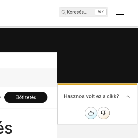
Keresés
...
⌘K
Hasznos volt ez a cikk?
Előfizetés
és