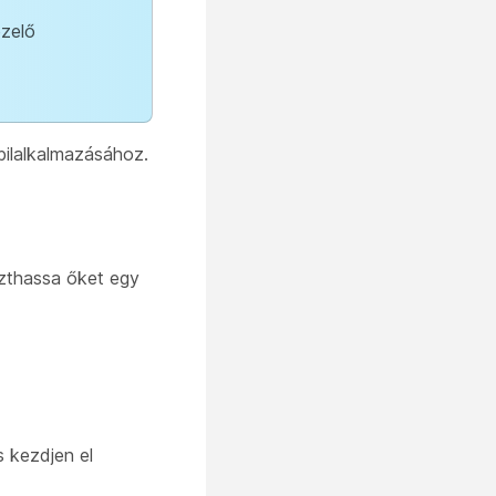
ezelő
bilalkalmazásához.
zthassa őket egy
 kezdjen el