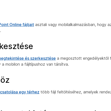
nt Online fájljait
asztali vagy mobilalkalmazásban, hogy az
.
rkesztése
 megtekintése és szerkesztése
a megosztott engedélyektől f
a mobilon a fájltípushoz van társítva.
höz
csatolása egy térhez
több fájl feltöltéséhez, amelyek rend