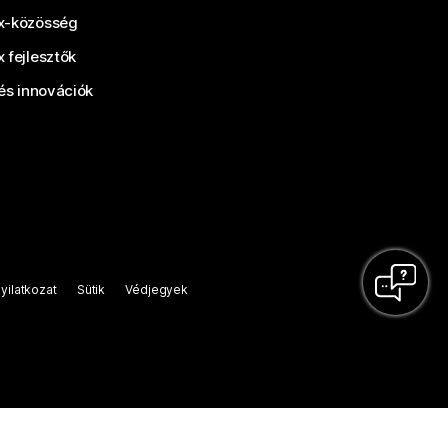
-közösség
 fejlesztők
és innovációk
yilatkozat
Sütik
Védjegyek