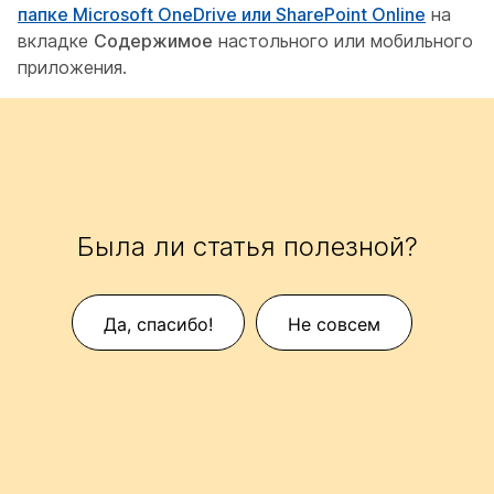
папке Microsoft OneDrive или SharePoint Online
на
вкладке
Содержимое
настольного или мобильного
приложения.
Была ли статья полезной?
Да, спасибо!
Не совсем