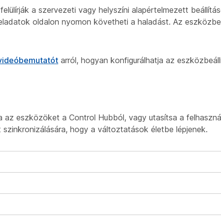
elülírják a szervezeti vagy helyszíni alapértelmezett beállítá
Feladatok oldalon nyomon követheti a haladást. Az eszközbeál
videóbemutatót
arról, hogyan konfigurálhatja az eszközbeáll
a az eszközöket a Control Hubból, vagy utasítsa a felhaszná
 szinkronizálására, hogy a változtatások életbe lépjenek.