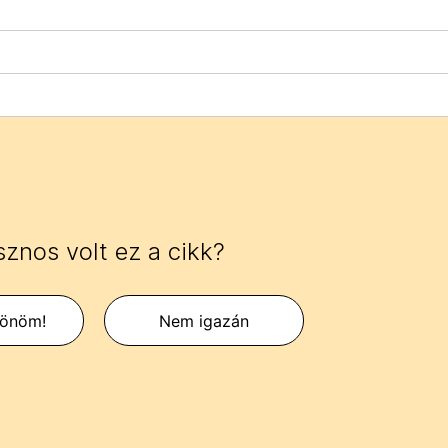
znos volt ez a cikk?
zönöm!
Nem igazán