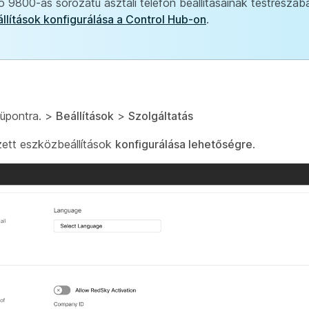
 9800-as sorozatú asztali telefon beállításainak testreszab
llítások konfigurálása a Control Hub-on
.
pontra. >
Beállítások
>
Szolgáltatás
zett eszközbeállítások
konfigurálása lehetőségre
.