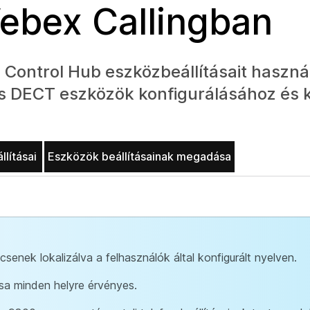
ebex Callingban
 Control Hub eszközbeállításait haszná
és DECT eszközök konfigurálásához és 
llításai
Eszközök beállításainak megadása
ncsenek lokalizálva a felhasználók által konfigurált nyelven.
ása minden helyre érvényes.