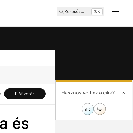
Keresés
...
⌘K
Hasznos volt ez a cikk?
Előfizetés
a és