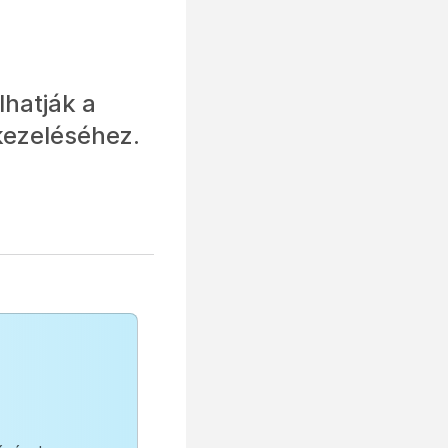
lhatják a
kezeléséhez.