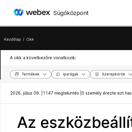
Súgóközpont
Kezdőlap
/
Cikk
A cikk a következőre vonatkozik:
Termékek
Iparágak
Szerepkörök
2026. július 09. |
1147 megtekintés |
0 személy érezte ezt ha
Az eszközbeállí