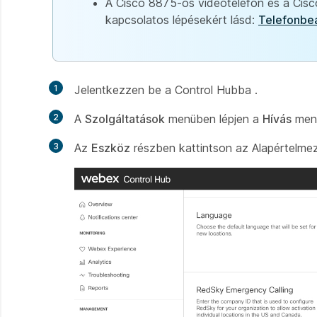
A Cisco 8875-ös videotelefon és a Cisco
kapcsolatos lépésekért lásd:
Telefonbeá
1
Jelentkezzen be a Control Hubba
.
2
A
Szolgáltatások
menüben lépjen a
Hívás
menü
3
Az
Eszköz
részben kattintson az Alapértelme