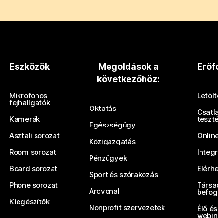
Eszközök
Megoldások a
Erőf
következőhöz:
Mikrofonos
Letöl
fejhallgatók
Oktatás
Csatl
Kamerák
teszt
Egészségügy
Asztali sorozat
Onlin
Közigazgatás
Room sorozat
Integ
Pénzügyek
Board sorozat
Elérh
Sport és szórakozás
Phone sorozat
Társa
Arcvonal
befog
Kiegészítők
Nonprofit szervezetek
Élő és
webin