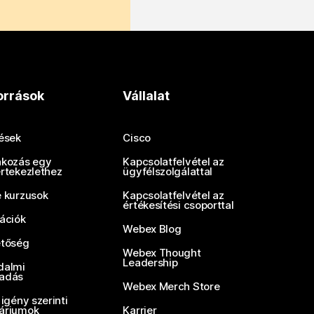
orrások
Vállalat
tések
Cisco
akozás egy
Kapcsolatfelvétel az
értekezlethez
ügyfélszolgálattal
e kurzusok
Kapcsolatfelvétel az
értékesítési csoporttal
rációk
Webex Blog
etőség
Webex Thought
Leadership
dalmi
adás
Webex Merch Store
 igény szerinti
áriumok
Karrier