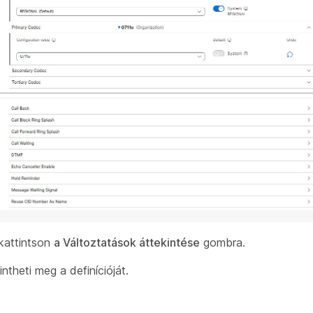
 kattintson
a Változtatások áttekintése
gombra.
intheti meg a definícióját.