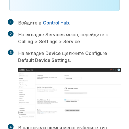
1
Войдите в
Control Hub
.
2
На вкладке
Services
меню, перейдите к
Calling
>
Settings
>
Service
3
На вкладке
Device
щелкните
Configure
Default Device Settings
.
4
В раскрывающемся меню выберите тип