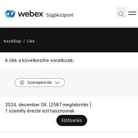
Súgóközpont
Kezdőlap
/
Cikk
A cikk a következőre vonatkozik:
Szerepkörök
2024. december 06. |
2587 megtekintés |
1 személy érezte ezt hasznosnak
Előfizetés