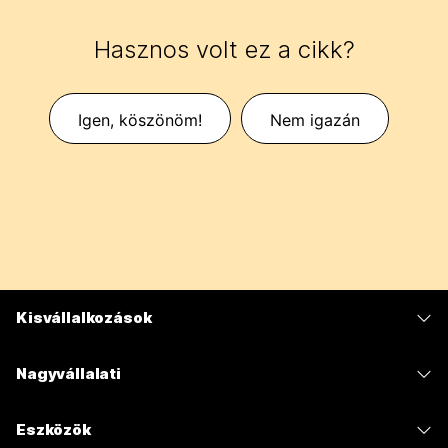
Hasznos volt ez a cikk?
Igen, köszönöm!
Nem igazán
Kisvállalkozások
Díjszabás
Nagyvállalati
Webex alkalmazás
Webex Suite
Eszközök
Meetings