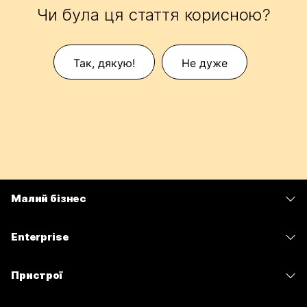
Чи була ця стаття корисною?
Так, дякую!
Не дуже
Малий бізнес
Тарифи
Enterprise
Програма Webex
Webex Suite
Пристрої
Наради
Calling
Гарнітури
Calling