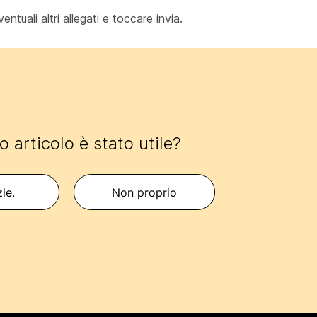
ntuali altri allegati e toccare invia.
 articolo è stato utile?
zie.
Non proprio