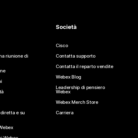
Società
Cisco
na riunione di
Contatta supporto
Contatta il reparto vendite
ine
Webex Blog
i
Leadership di pensiero
tà
Webex
Webex Merch Store
diretta e su
Carriera
Webex
ri Webex