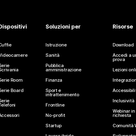
Dispositivi
Soluzioni per
Risorse
Cuffie
Istruzione
Download
Videocamere
Sanità
Accedi a u
prova
Serie
Pubblica
Scrivania
amministrazione
Lezioni onl
Serie Room
Finanza
Integrazion
Serie Board
Sport e
Accessibili
intrattenimento
Serie
Inclusività
Telefoni
Frontline
Webinar in 
Accessori
No-profit
richiesta
Startup
Comunità 
Lavoro ibrido
Sviluppato