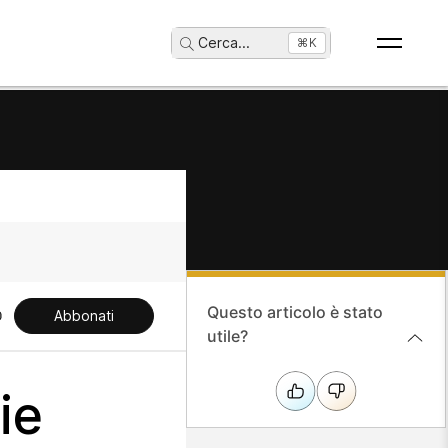
Cerca
...
⌘K
Questo articolo è stato
Abbonati
utile?
ie