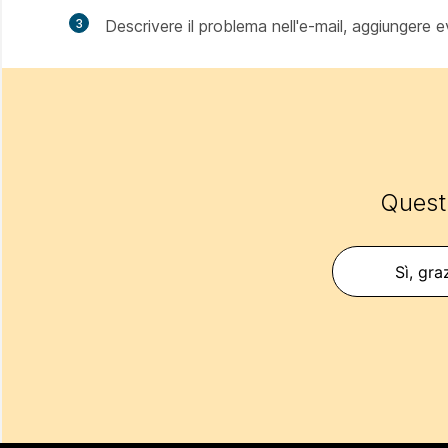
3
Descrivere il problema nell'e-mail, aggiungere eve
Questo
Sì, gra