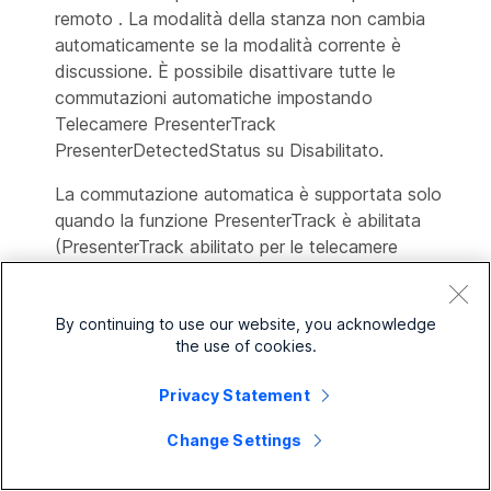
remoto
. La modalità della stanza non cambia
automaticamente se la modalità corrente è
discussione
. È possibile disattivare tutte le
commutazioni automatiche impostando
Telecamere PresenterTrack
PresenterDetectedStatus su Disabilitato.
La commutazione automatica è supportata solo
quando la funzione PresenterTrack è abilitata
(PresenterTrack abilitato per le telecamere
impostato su Vero).
Il passaggio automatico implica quanto segue:
By continuing to use our website, you acknowledge
the use of cookies.
Il dispositivo passa alla modalità
presentatore
locale
quando viene rilevata una persona nella
Privacy Statement
zona di attivazione di PresenterTrack.
Change Settings
Il dispositivo passa alla modalità
presentatore
remoto
quando il presentatore locale, che viene