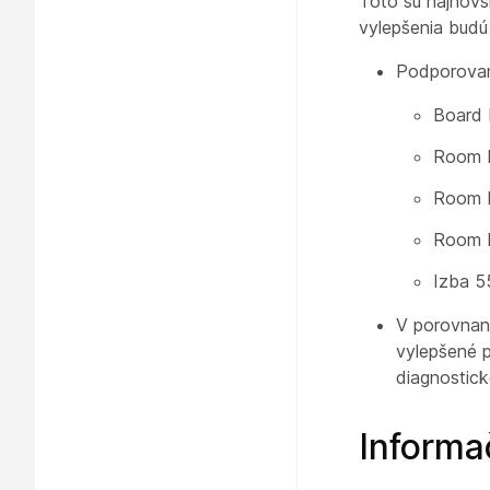
Toto sú najnovš
vylepšenia budú
Podporovan
Board 
Room K
Room K
Room 
Izba 5
V porovnaní
vylepšené p
diagnostick
Informa