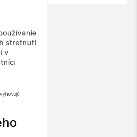
 používanie
h stretnutí
i v
tníci
 vyhovujú
eho