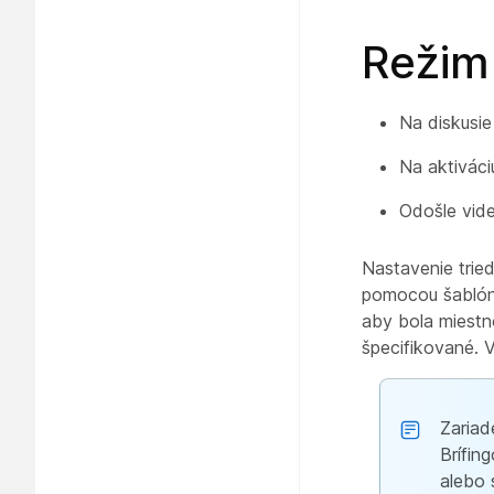
Režim
Na diskusie
Na aktiváci
Odošle vid
Nastavenie tried
pomocou šablóny
aby bola miestn
špecifikované. 
Zariad
Brífin
alebo 