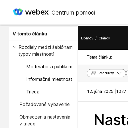
Centrum pomoci
V tomto článku
Domov
/
Článok
Rozdiely medzi šablónami
typov miestností
Téma článku:
Moderátor a publikum
Produkty
Informačná miestnosť
Trieda
12. júna 2025 |
1027 
Požadované vybavenie
Nasta
Obmedzenia nastavenia
v triede