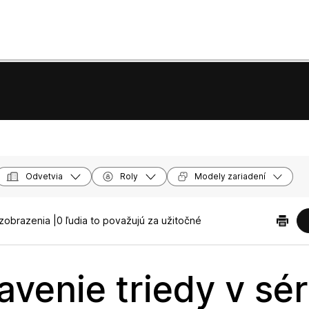
Odvetvia
Roly
Modely zariadení
zobrazenia |
0 ľudia to považujú za užitočné
venie triedy v sér