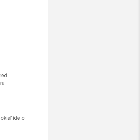
red
ru.
pokiaľ ide o