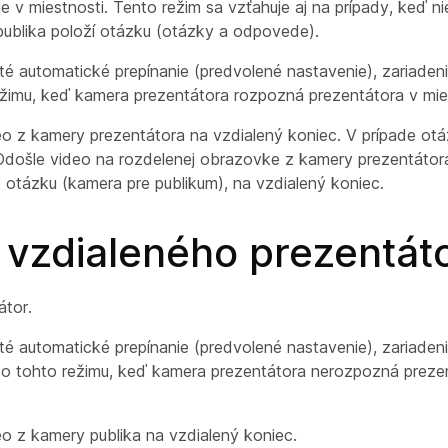
e v miestnosti. Tento režim sa vzťahuje aj na prípady, keď ni
ublika položí otázku (otázky a odpovede).
té automatické prepínanie (predvolené nastavenie), zariaden
ežimu, keď kamera
prezentátora
rozpozná prezentátora v mies
eo z kamery
prezentátora
na vzdialený koniec. V prípade ot
Odošle video na rozdelenej obrazovke z kamery
prezentátor
e otázku (
kamera
pre publikum), na vzdialený koniec.
 vzdialeného prezentát
átor.
té automatické prepínanie (predvolené nastavenie), zariadeni
do tohto režimu, keď kamera
prezentátora nerozpozná preze
eo z kamery
publika na vzdialený koniec.