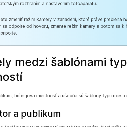
ateľským rozhraním a nastavením fotoaparátu.
ete zmeniť režim kamery v zariadení, ktoré práve prebieha h
r sa odpojte od hovoru, zmeňte režim kamery a potom sa k 
pripojte.
ely medzi šablónami ty
ostí
blikum
,
brífingová miestnosť
a
učebňa
sú šablóny typu miestno
or a publikum