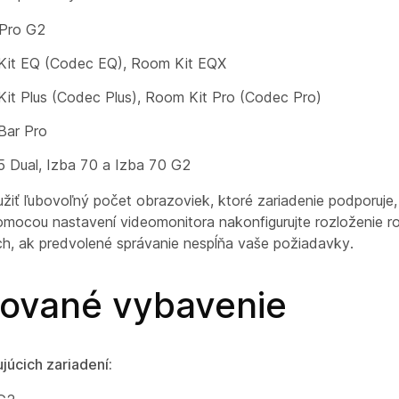
Pro G2
it EQ (Codec EQ), Room Kit EQX
it Plus (Codec Plus), Room Kit Pro (Codec Pro)
Bar Pro
5 Dual, Izba 70 a Izba 70 G2
iť ľubovoľný počet obrazoviek, ktoré zariadenie podporuje
Pomocou nastavení videomonitora nakonfigurujte rozloženie r
h, ak predvolené správanie nespĺňa vaše požiadavky.
ované vybavenie
júcich zariadení: