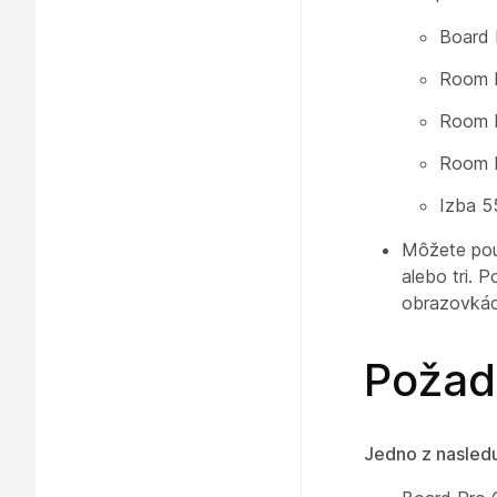
Board 
Room K
Room K
Room 
Izba 5
Môžete použ
alebo tri. 
obrazovkác
Požad
Jedno z nasledu