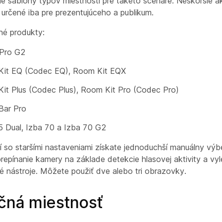
ie šablóny typov miestností pre takéto scenáre. Neskoršie ak
 určené iba pre
prezentujúceho a publikum
.
é produkty:
Pro G2
it EQ (Codec EQ), Room Kit EQX
it Plus (Codec Plus), Room Kit Pro (Codec Pro)
Bar Pro
5 Dual, Izba 70 a Izba 70 G2
 so staršími nastaveniami získate jednoduchší manuálny výbe
repínanie kamery na základe detekcie hlasovej aktivity a vy
é nástroje. Môžete použiť dve alebo tri obrazovky.
čná miestnosť