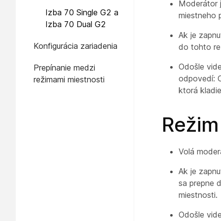
a izba 70 dvojlôžková
Moderátor j
Izba 70 Single G2 a
miestneho p
Izba 70 Dual G2
Ak je zapnu
Konfigurácia zariadenia
do tohto r
Odošle vid
Prepínanie medzi
odpovedí: 
režimami miestnosti
ktorá kladi
Režim
Volá moder
Ak je zapnu
sa prepne 
miestnosti.
Odošle vid