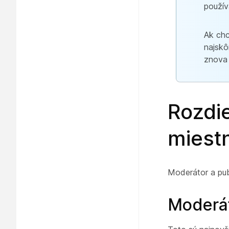
použív
Ak chc
najskô
znova 
Rozdi
miestn
Moderátor a pu
Moderát