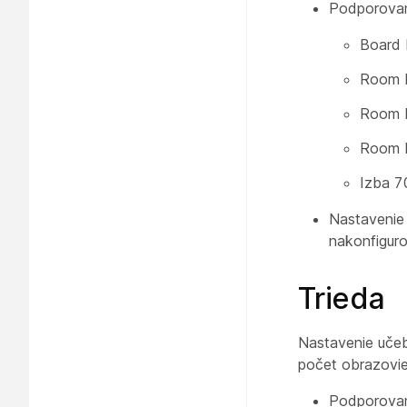
Podporovan
Board 
Room K
Room K
Room 
Izba 7
Nastavenie
nakonfigur
Trieda
Nastavenie
uče
počet obrazovie
Podporovan