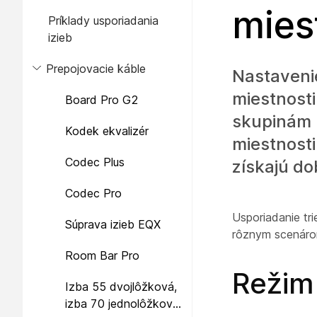
mies
Príklady usporiadania
izieb
Prepojovacie káble
Nastavenie
miestnosti
Board Pro G2
skupinám ľ
Kodek ekvalizér
miestnosti
Codec Plus
získajú do
Codec Pro
Usporiadanie tr
Súprava izieb EQX
rôznym scenáro
Room Bar Pro
Režim
Izba 55 dvojlôžková,
izba 70 jednolôžková