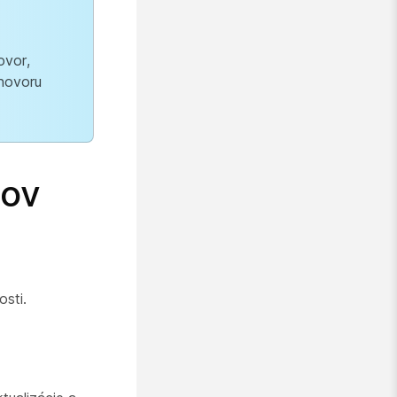
ovor,
hovoru
pov
sti.