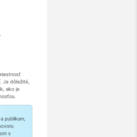
.
 miestnosť
 Je dôležité,
k, ako je
nosťou.
 a publikum,
hovoru
mom s