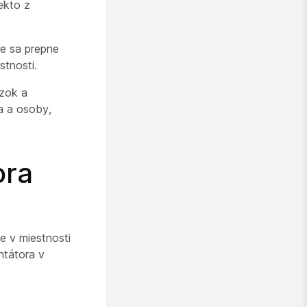
ekto z
ie sa prepne
tnosti.
ázok a
a a osoby,
ora
e v miestnosti
ntátora v