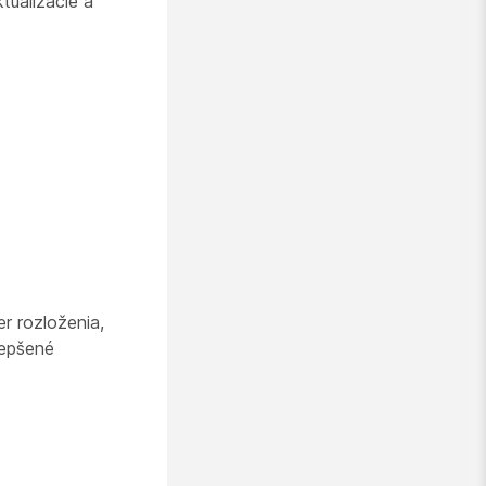
tualizácie a
r rozloženia,
lepšené