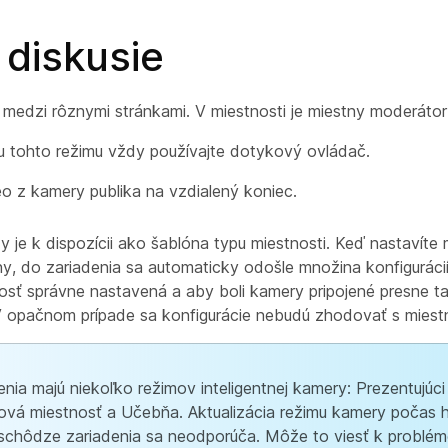
 diskusie
 medzi rôznymi stránkami. V miestnosti je miestny moderátor
u tohto režimu vždy používajte dotykový ovládač.
eo z kamery
publika na vzdialený koniec.
y je k dispozícii ako šablóna typu miestnosti. Keď nastavíte
, do zariadenia sa automaticky odošle množina konfigurácií.
osť správne nastavená a aby boli kamery pripojené presne ta
V opačnom prípade sa konfigurácie nebudú zhodovať s miest
enia majú niekoľko režimov inteligentnej kamery: Prezentujúci
gová miestnosť a Učebňa. Aktualizácia režimu kamery počas 
schôdze zariadenia sa neodporúča. Môže to viesť k problé