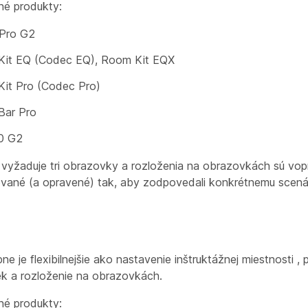
é produkty:
Pro G2
it EQ (Codec EQ), Room Kit EQX
it Pro (Codec Pro)
Bar Pro
0 G2
 vyžaduje tri obrazovky a rozloženia na obrazovkách sú vop
ované (a opravené) tak, aby zodpovedali konkrétnemu scená
bne
je flexibilnejšie ako
nastavenie inštruktážnej miestnosti
, 
k a rozloženie na obrazovkách.
é produkty: