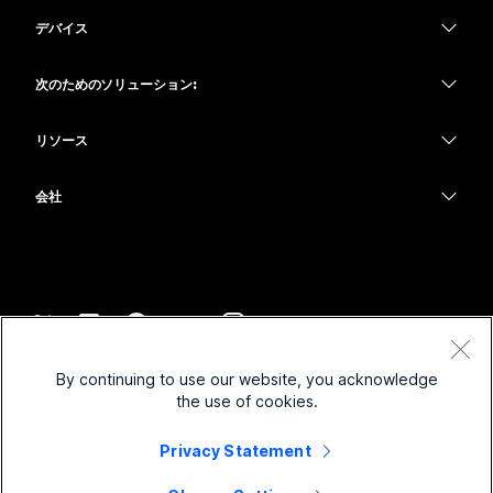
Webex スイート
デバイス
Meetings
Calling
ヘッドセット
Calling
次のためのソリューション:
Meetings
カメラ
教育
メッセージング
メッセージング
リソース
Desk シリーズ
ヘルスケア
画面共有
ダウンロード
Slido
Room シリーズ
会社
行政
テストミーティングに参加
ウェビナー
Cisco
Board シリーズ
財務
オンラインクラス
Events
サポートへお問い合わせ
Phone シリーズ
スポーツとエンターテインメント
インテグレーション
Contact Center
セールスに問い合わせ
アクセサリ
フロントライン
アクセシビリティ
CPaaS
利用規約
Webex Blog
By continuing to use our website, you acknowledge
非営利
プライバシーステートメント
インクルージョン
セキュリティ
the use of cookies.
Webex ソート リーダーシップ
クッキー
スタートアップ
ライブ & オンデマンド ウェビナー
Control Hub
Webex Merch Store
Privacy Statement
商標
ハイブリッド ワーク
Webex Community
©
2026
Cisco and/or its affiliates. All rights reserved.
キャリア